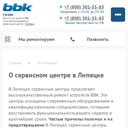
+7 (800) 301-55-83
Ежедневно, с 10:00 до 20:00
FIX-BBK
+7 (800) 301-55-83
Ремонт устройств BBK
Специализированный
Звонок бесплатный по РФ
cервисный центр г.
Липецк
Мы ремонтируем
Позвонить
Главная
О компании
О сервисном центре в Липецке
В Липецке сервисные центры предлагают
высококачественный ремонт устройств BBK. Эти
центры оснащены современным оборудованием и
квалифицированными специалистами, готовыми
восстановить функциональность вашего гаджета в
Ремонт микроволновых печей BBK
Ремонт посудомоечных машин BBK
Ремонт акустических систем BBK
Ремонт морозильных камер BBK
Ремонт музыкальных центров BBK
кратчайшие сроки.
Частые причины поломок и их
предотвращение
В Липецке сервисные центры