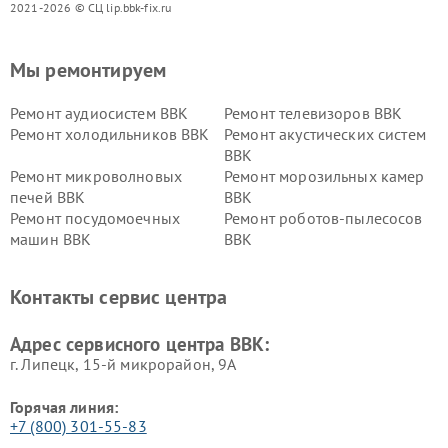
2021-2026 © СЦ lip.bbk-fix.ru
Мы ремонтируем
Ремонт аудиосистем BBK
Ремонт телевизоров BBK
Ремонт холодильников BBK
Ремонт акустических систем
BBK
Ремонт микроволновых
Ремонт морозильных камер
печей BBK
BBK
Ремонт посудомоечных
Ремонт роботов-пылесосов
машин BBK
BBK
Ремонт ресиверов BBK
Ремонт музыкальных центров
BBK
Контакты сервис центра
Ремонт винных шкафов BBK
Адрес сервисного центра BBK:
г. Липецк, 15-й микрорайон, 9А
Горячая линия:
+7 (800) 301-55-83