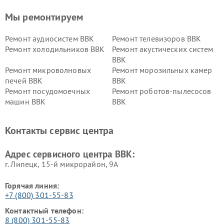
Мы ремонтируем
Ремонт аудиосистем BBK
Ремонт телевизоров BBK
Ремонт холодильников BBK
Ремонт акустических систем
BBK
Ремонт микроволновых
Ремонт морозильных камер
печей BBK
BBK
Ремонт посудомоечных
Ремонт роботов-пылесосов
машин BBK
BBK
Ремонт ресиверов BBK
Ремонт музыкальных центров
BBK
Контакты сервис центра
Ремонт винных шкафов BBK
Адрес сервисного центра BBK:
г. Липецк, 15-й микрорайон, 9А
Горячая линия:
+7 (800) 301-55-83
Контактный телефон:
8 (800) 301-55-83