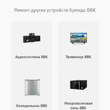
1000 ₽
Подробнее →
защиты от перегрузок
Ремонт других устройств бренда BBK
Поломка системы
автоматического
1000 ₽
Подробнее →
отключения
Неисправность системы
защиты от короткого
1000 ₽
Подробнее →
замыкания
Повреждение системы
Аудиосистема BBK
Телевизор BBK
1000 ₽
Подробнее →
защиты от перегрева
Неисправность системы
защиты от
1000 ₽
Подробнее →
перенапряжения
Неисправность системы
1000 ₽
Подробнее →
защиты от замыкания
Микроволновая
Холодильник BBK
печь BBK
Повреждение системы