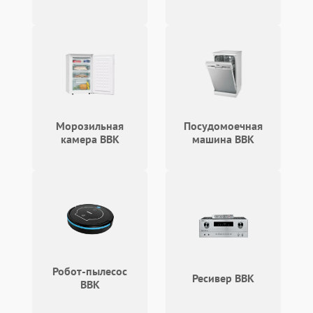
1000 ₽
Подробнее →
защиты от перегрузок
Неисправность системы
1000 ₽
Подробнее →
защиты от перегрева
Поломка системы защиты
1000 ₽
Подробнее →
от перенапряжения
Морозильная
Посудомоечная
камера BBK
машина BBK
Робот-пылесос
Ресивер BBK
BBK