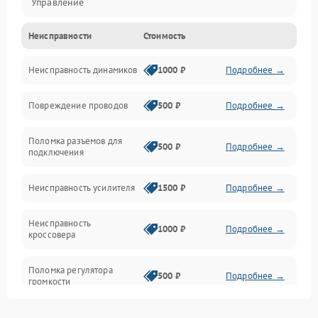
Управление
Неисправности
Стоимость
Электропитание
Неисправность динамиков
1000 ₽
Подробнее →
Связь
Повреждение проводов
500 ₽
Подробнее →
Механические повреждения
Поломка разъемов для
500 ₽
Подробнее →
подключения
Неисправность усилителя
1500 ₽
Подробнее →
Неисправность
1000 ₽
Подробнее →
кроссовера
Поломка регулятора
500 ₽
Подробнее →
громкости
Неисправность системы