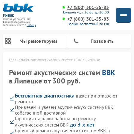
+7 (800) 301-55-83
Ежедневно, с 10:00 до 20:00
FIX-BBK
+7 (800) 301-55-83
Ремонт устройств BBK
Специализированный
Звонок бесплатный по РФ
cервисный центр г.
Липецк
Мы ремонтируем
Позвонить
Главная
Ремонт акустических систем BBK в Липецке
Ремонт акустических систем
BBK
в Липецке от 300 руб.
Бесплатная диагностика
даже при отказе от
ремонта
Привезем и увезем акустическую систему BBK
собственной доставкой
Гарантия на наши работы по ремонту
Ремонт морозильных камер BBK
Ремонт музыкальных центров BBK
Ремонт микроволновых печей BBK
Ремонт посудомоечных машин BBK
до 3-х лет
акустических систем BBK
Срочный ремонт акустических систем BBK в