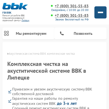
+7 (800) 301-55-83
Ежедневно, с 10:00 до 20:00
FIX-BBK
+7 (800) 301-55-83
Ремонт устройств BBK
Специализированный
Звонок бесплатный по РФ
cервисный центр г.
Липецк
Мы ремонтируем
Позвонить
пецке
Акустическая система BBK комплексная чистка
Комплексная чистка на
акуститической системе BBK в
Липецке
Привезем и увезем акустическую систему BBK
собственной доставкой
Гарантия на наши работы по ремонту
Ремонт морозильных камер BBK
Ремонт музыкальных центров BBK
Ремонт микроволновых печей BBK
Ремонт посудомоечных машин BBK
до 3-х лет
акустических систем BBK
Срочный ремонт акустических систем BBK в