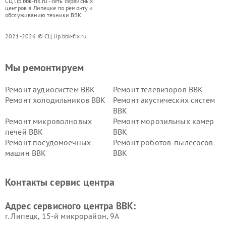
СЦ lip.bbk-fix.ru - сеть сервисных
центров в Липецке по ремонту и
обслуживанию техники BBK
2021-2026 © СЦ lip.bbk-fix.ru
Мы ремонтируем
Ремонт аудиосистем BBK
Ремонт телевизоров BBK
Ремонт холодильников BBK
Ремонт акустических систем
BBK
Ремонт микроволновых
Ремонт морозильных камер
печей BBK
BBK
Ремонт посудомоечных
Ремонт роботов-пылесосов
машин BBK
BBK
Ремонт ресиверов BBK
Ремонт музыкальных центров
BBK
Контакты сервис центра
Ремонт винных шкафов BBK
Адрес сервисного центра BBK:
г. Липецк, 15-й микрорайон, 9А