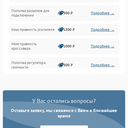
Поломка разъемов для
500 ₽
Подробнее →
подключения
Неисправность усилителя
1500 ₽
Подробнее →
Неисправность
1000 ₽
Подробнее →
кроссовера
Поломка регулятора
500 ₽
Подробнее →
громкости
Неисправность системы
1000 ₽
Подробнее →
защиты от перегрузок
У Вас остались вопросы?
Поломка системы
автоматического
1000 ₽
Подробнее →
отключения
Оставьте заявку, мы свяжемся с Вами в ближайшее
время
Неисправность системы