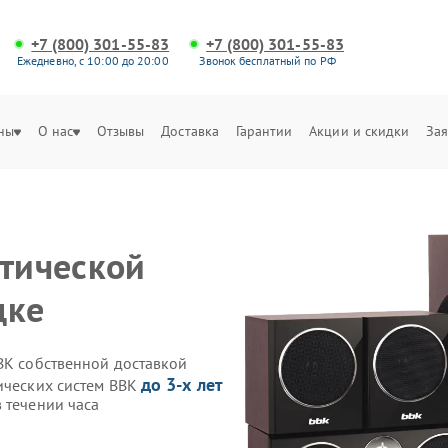
+7 (800) 301-55-83
+7 (800) 301-55-83
Ежедневно, с 10:00 до 20:00
Звонок бесплатный по РФ
ны
О нас
Отзывы
Доставка
Гарантии
Акции и скидки
Зая
итической
цке
BK собственной доставкой
до 3-х лет
тических систем BBK
 течении часа