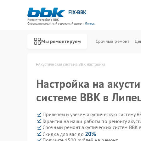
FIX-BBK
Ремонт устройств BBK
Специализированный cервисный центр г.
Липецк
Мы ремонтируем
Срочный ремонт
Це
истем BBK в Липецке
Акустическая система BBK настройка
Настройка на акуст
системе BBK в Липе
Привезем и увезем акустическую систему B
Гарантия на наши работы по ремонту акус
Срочный ремонт акустических систем BBK в
20%
Скидка для вас до
Получите 1500 рублей на ремонт
Ремонт микроволновых печей BBK
Ремонт морозильных камер BBK
Ремонт посудомоечных машин BBK
Ремонт роботов-пылесосов BBK
Ремонт музыкальных центров BBK