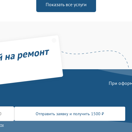
Показать все услуги
й на ремонт
При оформл
Отправить заявку и получить 1500 ₽
сти