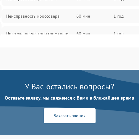
Неисправность кроссовера
60 мин
1 год
Поломка регулятора громкости
60 мин
1 год
Неисправность системы защиты от
60 мин
1 год
перегрузок
Поломка системы автоматического
60 мин
1 год
отключения
У Вас остались вопросы?
Неисправность системы защиты от
Оставьте заявку, мы свяжемся с Вами в ближайшее время
60 мин
1 год
короткого замыкания
Заказать звонок
Повреждение системы защиты от
60 мин
1 год
перегрева