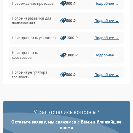
Повреждение проводов
500 ₽
Подробнее →
Механические повреждения
Поломка разъемов для
500 ₽
Подробнее →
подключения
Неисправность усилителя
1500 ₽
Подробнее →
Неисправность
1000 ₽
Подробнее →
кроссовера
Поломка регулятора
500 ₽
Подробнее →
громкости
Неисправность системы
1000 ₽
Подробнее →
защиты от перегрузок
У Вас остались вопросы?
Поломка системы
автоматического
1000 ₽
Подробнее →
отключения
Оставьте заявку, мы свяжемся с Вами в ближайшее
время