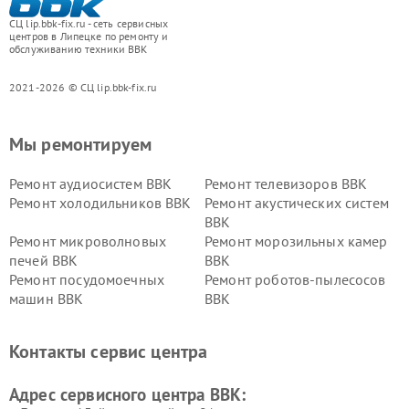
СЦ lip.bbk-fix.ru - сеть сервисных
центров в Липецке по ремонту и
обслуживанию техники BBK
2021-2026 © СЦ lip.bbk-fix.ru
Мы ремонтируем
Ремонт аудиосистем BBK
Ремонт телевизоров BBK
Ремонт холодильников BBK
Ремонт акустических систем
BBK
Ремонт микроволновых
Ремонт морозильных камер
печей BBK
BBK
Ремонт посудомоечных
Ремонт роботов-пылесосов
машин BBK
BBK
Ремонт ресиверов BBK
Ремонт музыкальных центров
BBK
Контакты сервис центра
Ремонт винных шкафов BBK
Адрес сервисного центра BBK: