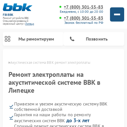
+7 (800) 301-55-83
Ежедневно, с 10:00 до 20:00
FIX-BBK
+7 (800) 301-55-83
Ремонт устройств BBK
Специализированный
Звонок бесплатный по РФ
cервисный центр г.
Липецк
Мы ремонтируем
Позвонить
пецке
Акустическая система BBK ремонт электроплаты
Ремонт электроплаты на
акуститической системе BBK в
Липецке
Привезем и увезем акустическую систему BBK
собственной доставкой
Гарантия на наши работы по ремонту
Ремонт морозильных камер BBK
Ремонт музыкальных центров BBK
Ремонт микроволновых печей BBK
Ремонт посудомоечных машин BBK
до 3-х лет
акустических систем BBK
Срочный ремонт акустических систем BBK в