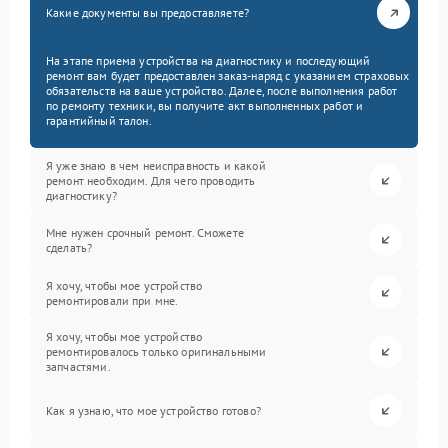
Какие документы вы предоставляете?
На этапе приема устройства на диагностику и последующий
ремонт вам будет предоставлен заказ-наряд с указанием страховых
обязательств на ваше устройство. Далее, после выполнения работ
по ремонту техники, вы получите акт выполненных работ и
гарантийный талон.
Я уже знаю в чем неисправность и какой
ремонт необходим. Для чего проводить
диагностику?
Мне нужен срочный ремонт. Сможете
сделать?
Я хочу, чтобы мое устройство
ремонтировали при мне.
Я хочу, чтобы мое устройство
ремонтировалось только оригинальными
запчастями.
Как я узнаю, что мое устройство готово?