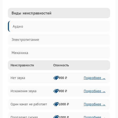
Виды неисправностей
Аудио
Электропитание
Механика
Неисправности
Стоимость
Управление
Нет звука
900 ₽
Подробнее →
Корпус/Герметичность
Искажения звука
900 ₽
Подробнее →
Электронные компоненты
Один канал не работает
1000 ₽
Подробнее →
Пропадает сигнал
1000 ₽
Подробнее →