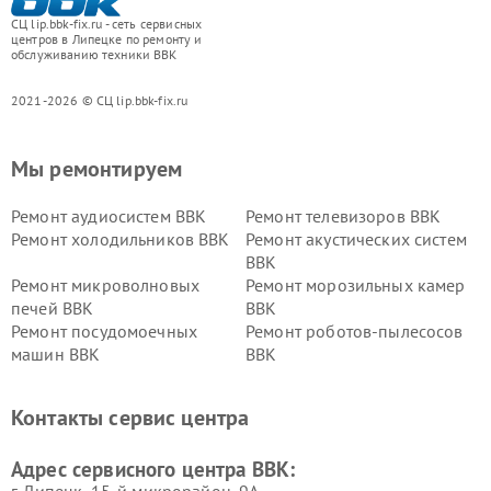
СЦ lip.bbk-fix.ru - сеть сервисных
центров в Липецке по ремонту и
обслуживанию техники BBK
2021-2026 © СЦ lip.bbk-fix.ru
Мы ремонтируем
Ремонт аудиосистем BBK
Ремонт телевизоров BBK
Ремонт холодильников BBK
Ремонт акустических систем
BBK
Ремонт микроволновых
Ремонт морозильных камер
печей BBK
BBK
Ремонт посудомоечных
Ремонт роботов-пылесосов
машин BBK
BBK
Ремонт ресиверов BBK
Ремонт музыкальных центров
BBK
Контакты сервис центра
Ремонт винных шкафов BBK
Адрес сервисного центра BBK: