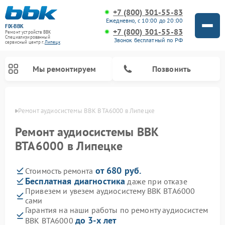
+7 (800) 301-55-83
Ежедневно, с 10:00 до 20:00
FIX-BBK
+7 (800) 301-55-83
Ремонт устройств BBK
Специализированный
Звонок бесплатный по РФ
cервисный центр г.
Липецк
Мы ремонтируем
Позвонить
пецке
Ремонт аудиосистемы BBK BTA6000 в Липецке
Ремонт аудиосистемы BBK
BTA6000 в Липецке
от 680 руб.
Стоимость ремонта
Бесплатная диагностика
даже при отказе
Привезем и увезем аудиосистему BBK BTA6000
сами
Ремонт акустических систем BBK
Ремонт морозильных камер BBK
Ремонт музыкальных центров BBK
Ремонт микроволновых печей BBK
Ремонт посудомоечных машин BBK
Гарантия на наши работы по ремонту аудиосистем
до 3-х лет
BBK BTA6000