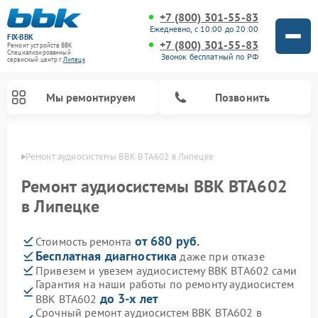
+7 (800) 301-55-83
Ежедневно, с 10:00 до 20:00
FIX-BBK
+7 (800) 301-55-83
Ремонт устройств BBK
Специализированный
Звонок бесплатный по РФ
cервисный центр г.
Липецк
Мы ремонтируем
Позвонить
пецке
Ремонт аудиосистемы BBK BTA602 в Липецке
Ремонт аудиосистемы BBK BTA602
в Липецке
от 680 руб.
Стоимость ремонта
Бесплатная диагностика
даже при отказе
Привезем и увезем аудиосистему BBK BTA602 сами
Гарантия на наши работы по ремонту аудиосистем
Ремонт акустических систем BBK
Ремонт морозильных камер BBK
Ремонт музыкальных центров BBK
Ремонт микроволновых печей BBK
Ремонт посудомоечных машин BBK
до 3-х лет
BBK BTA602
Срочный ремонт аудиосистем BBK BTA602 в