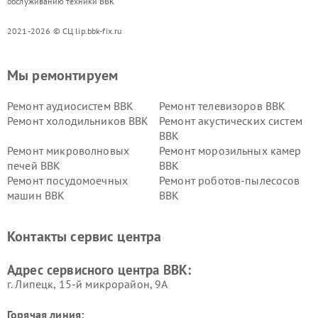
обслуживанию техники BBK
2021-2026 © СЦ lip.bbk-fix.ru
Мы ремонтируем
Ремонт аудиосистем BBK
Ремонт телевизоров BBK
Ремонт холодильников BBK
Ремонт акустических систем
BBK
Ремонт микроволновых
Ремонт морозильных камер
печей BBK
BBK
Ремонт посудомоечных
Ремонт роботов-пылесосов
машин BBK
BBK
Ремонт ресиверов BBK
Ремонт музыкальных центров
BBK
Контакты сервис центра
Ремонт винных шкафов BBK
Адрес сервисного центра BBK:
г. Липецк, 15-й микрорайон, 9А
Горячая линия: