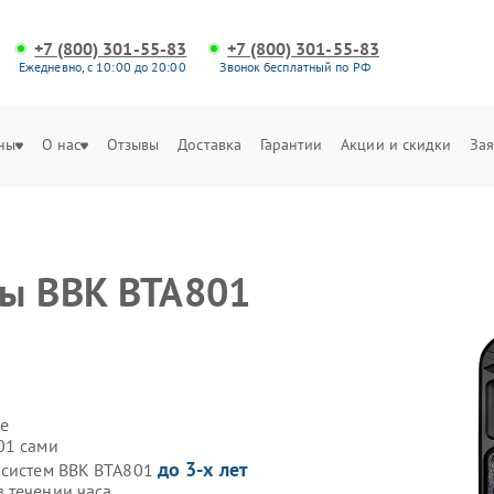
+7 (800) 301-55-83
+7 (800) 301-55-83
Ежедневно, с 10:00 до 20:00
Звонок бесплатный по РФ
ны
О нас
Отзывы
Доставка
Гарантии
Акции и скидки
Зая
мы BBK BTA801
е
01 сами
до 3-х лет
осистем BBK BTA801
 течении часа