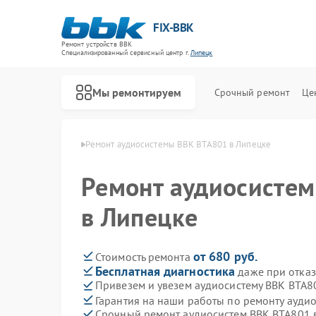
FIX-BBK
Ремонт устройств BBK
Специализированный cервисный центр г.
Липецк
Мы ремонтируем
Срочный ремонт
Це
стем BBK в Липецке
Ремонт аудиосистемы BBK BTA801 в Липецке
Ремонт аудиосисте
в Липецке
от 680 руб.
Стоимость ремонта
Бесплатная диагностика
даже при отказ
Привезем и увезем аудиосистему BBK BTA8
Гарантия на наши работы по ремонту ауди
Срочный ремонт аудиосистем BBK BTA801 в
Ремонт акустических систем BBK
Ремонт микроволновых печей BBK
Ремонт морозильных камер BBK
Ремонт посудомоечных машин BBK
Ремонт роботов-пылесосов BBK
Ремонт музыкальных центров BBK