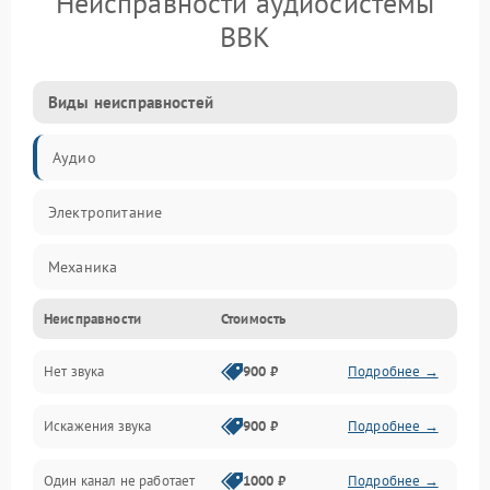
Неисправности аудиосистемы
BBK
Виды неисправностей
Аудио
Электропитание
Механика
Неисправности
Стоимость
Управление
Нет звука
900 ₽
Подробнее →
Корпус/Герметичность
Искажения звука
900 ₽
Подробнее →
Электронные компоненты
Один канал не работает
1000 ₽
Подробнее →