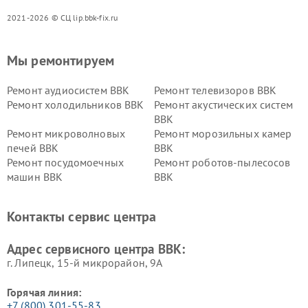
2021-2026 © СЦ lip.bbk-fix.ru
Мы ремонтируем
Ремонт аудиосистем BBK
Ремонт телевизоров BBK
Ремонт холодильников BBK
Ремонт акустических систем
BBK
Ремонт микроволновых
Ремонт морозильных камер
печей BBK
BBK
Ремонт посудомоечных
Ремонт роботов-пылесосов
машин BBK
BBK
Ремонт ресиверов BBK
Ремонт музыкальных центров
BBK
Контакты сервис центра
Ремонт винных шкафов BBK
Адрес сервисного центра BBK:
г. Липецк, 15-й микрорайон, 9А
Горячая линия:
+7 (800) 301-55-83