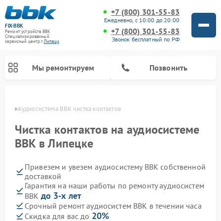
+7 (800) 301-55-83
Ежедневно, с 10:00 до 20:00
FIX-BBK
+7 (800) 301-55-83
Ремонт устройств BBK
Специализированный
Звонок бесплатный по РФ
cервисный центр г.
Липецк
Мы ремонтируем
Позвонить
пецке
Аудиосистема BBK чистка контактов
Чистка контактов на аудиосистеме
BBK в Липецке
Привезем и увезем аудиосистему BBK собственной
доставкой
Гарантия на наши работы по ремонту аудиосистем
до 3-х лет
BBK
Ремонт акустических систем BBK
Ремонт морозильных камер BBK
Ремонт музыкальных центров BBK
Ремонт микроволновых печей BBK
Ремонт посудомоечных машин BBK
Срочный ремонт аудиосистем BBK в течении часа
20%
Скидка для вас до