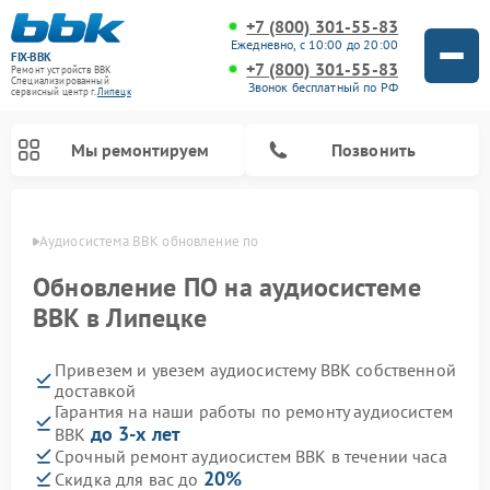
+7 (800) 301-55-83
Ежедневно, с 10:00 до 20:00
FIX-BBK
+7 (800) 301-55-83
Ремонт устройств BBK
Специализированный
Звонок бесплатный по РФ
cервисный центр г.
Липецк
Мы ремонтируем
Позвонить
пецке
Аудиосистема BBK обновление по
Обновление ПО на аудиосистеме
BBK в Липецке
Привезем и увезем аудиосистему BBK собственной
доставкой
Гарантия на наши работы по ремонту аудиосистем
до 3-х лет
BBK
Ремонт акустических систем BBK
Ремонт морозильных камер BBK
Ремонт музыкальных центров BBK
Ремонт микроволновых печей BBK
Ремонт посудомоечных машин BBK
Срочный ремонт аудиосистем BBK в течении часа
20%
Скидка для вас до