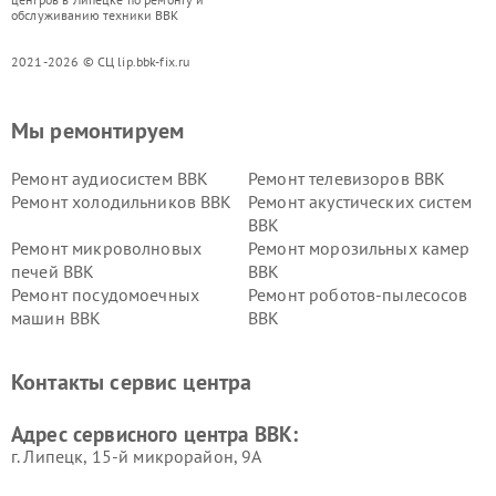
обслуживанию техники BBK
2021-2026 © СЦ lip.bbk-fix.ru
Мы ремонтируем
Ремонт аудиосистем BBK
Ремонт телевизоров BBK
Ремонт холодильников BBK
Ремонт акустических систем
BBK
Ремонт микроволновых
Ремонт морозильных камер
печей BBK
BBK
Ремонт посудомоечных
Ремонт роботов-пылесосов
машин BBK
BBK
Ремонт ресиверов BBK
Ремонт музыкальных центров
BBK
Контакты сервис центра
Ремонт винных шкафов BBK
Адрес сервисного центра BBK:
г. Липецк, 15-й микрорайон, 9А