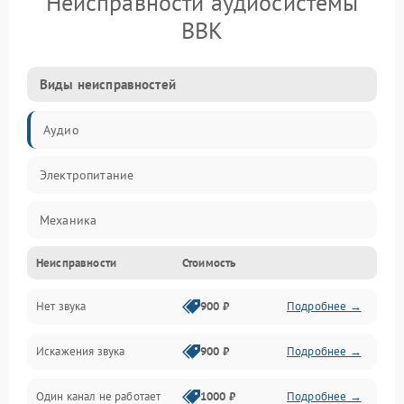
Неисправности аудиосистемы
BBK
Виды неисправностей
Аудио
Электропитание
Механика
Неисправности
Стоимость
Управление
Нет звука
900 ₽
Подробнее →
Корпус/Герметичность
Искажения звука
900 ₽
Подробнее →
Электронные компоненты
Один канал не работает
1000 ₽
Подробнее →