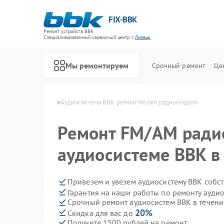
FIX-BBK
Ремонт устройств BBK
Специализированный cервисный центр г.
Липецк
Мы ремонтируем
Срочный ремонт
Це
стем BBK в Липецке
Аудиосистема BBK ремонт fm/am радиомодуля
Ремонт FM/AM ради
аудиосистеме BBK в
Привезем и увезем аудиосистему BBK собс
Гарантия на наши работы по ремонту ауди
Срочный ремонт аудиосистем BBK в течени
20%
Скидка для вас до
Получите 1500 рублей на ремонт
Ремонт акустических систем BBK
Ремонт микроволновых печей BBK
Ремонт морозильных камер BBK
Ремонт посудомоечных машин BBK
Ремонт роботов-пылесосов BBK
Ремонт музыкальных центров BBK