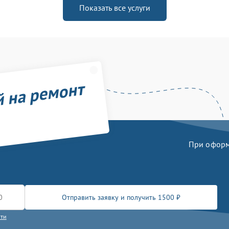
Показать все услуги
й на ремонт
При оформл
Отправить заявку и получить 1500 ₽
сти