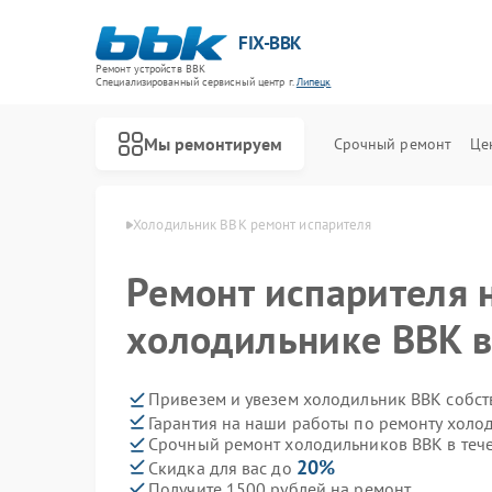
FIX-BBK
Ремонт устройств BBK
Специализированный cервисный центр г.
Липецк
Мы ремонтируем
Срочный ремонт
Це
иков BBK в Липецке
Холодильник BBK ремонт испарителя
Ремонт испарителя 
холодильнике BBK в
Привезем и увезем холодильник BBK собст
Гарантия на наши работы по ремонту хол
Срочный ремонт холодильников BBK в теч
20%
Скидка для вас до
Получите 1500 рублей на ремонт
Ремонт акустических систем BBK
Ремонт микроволновых печей BBK
Ремонт морозильных камер BBK
Ремонт посудомоечных машин BBK
Ремонт роботов-пылесосов BBK
Ремонт музыкальных центров BBK