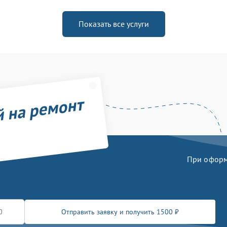
Показать все услуги
й на ремонт
При оформл
Отправить заявку и получить 1500 ₽