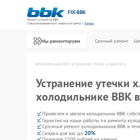
FIX-BBK
Ремонт устройств BBK
Специализированный cервисный центр г.
Липецк
Мы ремонтируем
Срочный ремонт
Це
иков BBK в Липецке
Холодильник BBK устранение утечки хладагента
Устранение утечки х
холодильнике BBK в
Привезем и увезем холодильник BBK собст
Гарантия на наши работы по ремонту хол
Срочный ремонт холодильников BBK в теч
20%
Скидка для вас до
Получите 1500 рублей на ремонт
Ремонт акустических систем BBK
Ремонт микроволновых печей BBK
Ремонт морозильных камер BBK
Ремонт посудомоечных машин BBK
Ремонт роботов-пылесосов BBK
Ремонт музыкальных центров BBK