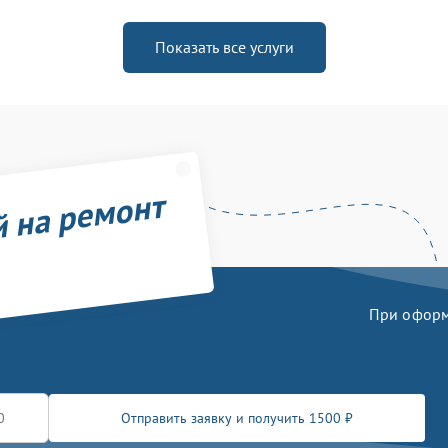
Показать все услуги
й на ремонт
При оформл
Отправить заявку и получить 1500 ₽