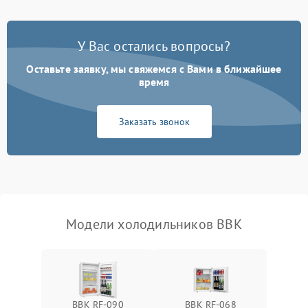
Поломка системы No Frost
2600 ₽
Подробнее →
У Вас остались вопросы?
Оставьте заявку, мы свяжемся с Вами в ближайшее
Образование конденсата
1800 ₽
Подробнее →
на стенках
время
Сбой в работе инвертора
2100 ₽
Подробнее →
Заказать звонок
Запах горелого при
2000 ₽
Подробнее →
работе
Не включается
1000 ₽
Подробнее →
холодильник
Модели холодильников BBK
Проблемы с системой
автоматической
1800 ₽
Подробнее →
разморозки
BBK RF-090
BBK RF-068