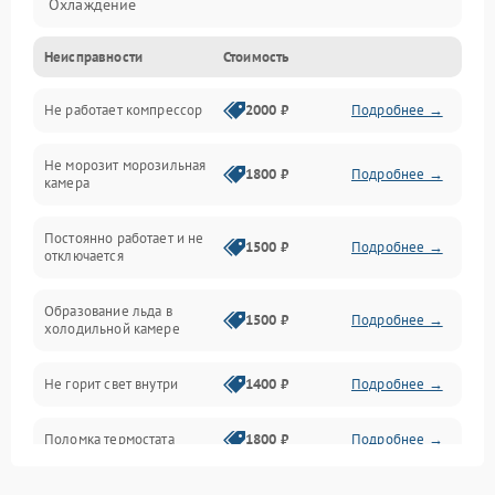
Охлаждение
Неисправности
Стоимость
Механика
Не работает компрессор
2000 ₽
Подробнее →
Электропитание
Не морозит морозильная
Дренаж
1800 ₽
Подробнее →
камера
Оттайка
Постоянно работает и не
1500 ₽
Подробнее →
отключается
Программное обеспечение
Образование льда в
1500 ₽
Подробнее →
холодильной камере
Не горит свет внутри
1400 ₽
Подробнее →
Поломка термостата
1800 ₽
Подробнее →
Не работает вентилятор
1800 ₽
Подробнее →