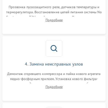
Прозвонка пускозащитного реле, датчиков температуры и
терморегулятора. Восстановление цепей питания системы No
Frost, включая ТЭН оттайки и вентилятор. Ремонт или замена
Подробнее
платы управления при сбоях алгоритмов.
4. Замена неисправных узлов
Демонтаж сгоревшего компрессора и пайка нового агрегата
медно-фосфорным припоем. Установка нового фильтра-
осушителя. Замена изношенных вентиляторов обдува,
Подробнее
сломанных заслонок или поврежденных дверных петель.