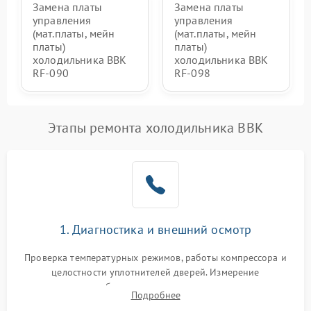
Замена платы
Замена платы
управления
управления
(мат.платы, мейн
(мат.платы, мейн
платы)
платы)
холодильника BBK
холодильника BBK
RF-090
RF-098
Этапы ремонта холодильника BBK
1. Диагностика и внешний осмотр
Проверка температурных режимов, работы компрессора и
целостности уплотнителей дверей. Измерение
сопротивления обмоток мотора, проверка термостата и
Подробнее
считывание кодов ошибок с электронного дисплея.