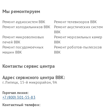
Мы ремонтируем
Ремонт аудиосистем BBK
Ремонт телевизоров BBK
Ремонт холодильников BBK
Ремонт акустических систем
BBK
Ремонт микроволновых
Ремонт морозильных камер
печей BBK
BBK
Ремонт посудомоечных
Ремонт роботов-пылесосов
машин BBK
BBK
Ремонт ресиверов BBK
Ремонт музыкальных центров
BBK
Контакты сервис центра
Ремонт винных шкафов BBK
Адрес сервисного центра BBK:
г. Липецк, 15-й микрорайон, 9А
Горячая линия:
+7 (800) 301-55-83
Контактный телефон: