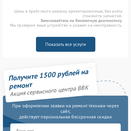
Цены в прайс-листе указаны ориентировочные, без учета
стоимости запчастей.
Записывайтесь на бесплатную диагностику.
Мы проверим ваше устройство и укажем на неисправность.
Показать все услуги
Получите 1500 рублей на
ремонт
Акция сервисного центра BBK
При оформлении заявки на ремонт техники через
сайт,
действует персональная бессрочная скидка