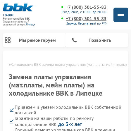
+7 (800) 301-55-83
Ежедневно, с 10:00 до 20:00
FIX-BBK
+7 (800) 301-55-83
Ремонт устройств BBK
Специализированный
Звонок бесплатный по РФ
cервисный центр г.
Липецк
Мы ремонтируем
Позвонить
пецке
Холодильник BBK замена платы управления (мат.платы, мейн платы)
Замена платы управления
(мат.платы, мейн платы) на
холодильнике BBK в Липецке
Привезем и увезем холодильник BBK собственной
доставкой
Гарантия на наши работы по ремонту
Ремонт акустических систем BBK
Ремонт морозильных камер BBK
Ремонт музыкальных центров BBK
Ремонт микроволновых печей BBK
Ремонт посудомоечных машин BBK
до 3-х лет
холодильников BBK
Срочный ремонт холодильников BBK в течении