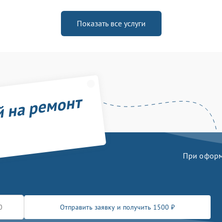
Показать все услуги
й на ремонт
При оформл
Отправить заявку и получить 1500 ₽