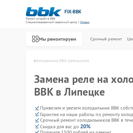
FIX-BBK
Ремонт устройств BBK
Специализированный cервисный центр г.
Липецк
Мы ремонтируем
Срочный ремонт
Це
иков BBK в Липецке
Холодильник BBK замена реле
Замена реле на хол
BBK в Липецке
Привезем и увезем холодильник BBK собст
Гарантия на наши работы по ремонту хол
Срочный ремонт холодильников BBK в теч
20%
Скидка для вас до
Получите 1500 рублей на ремонт
Ремонт акустических систем BBK
Ремонт микроволновых печей BBK
Ремонт морозильных камер BBK
Ремонт посудомоечных машин BBK
Ремонт роботов-пылесосов BBK
Ремонт музыкальных центров BBK