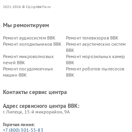
2021-2026 © СЦ lip.bbk-fix.ru
Мы ремонтируем
Ремонт аудиосистем BBK
Ремонт телевизоров BBK
Ремонт холодильников BBK
Ремонт акустических систем
BBK
Ремонт микроволновых
Ремонт морозильных камер
печей BBK
BBK
Ремонт посудомоечных
Ремонт роботов-пылесосов
машин BBK
BBK
Ремонт ресиверов BBK
Ремонт музыкальных центров
BBK
Контакты сервис центра
Ремонт винных шкафов BBK
Адрес сервисного центра BBK:
г. Липецк, 15-й микрорайон, 9А
Горячая линия:
+7 (800) 301-55-83