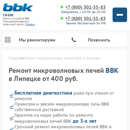
+7 (800) 301-55-83
Ежедневно, с 10:00 до 20:00
FIX-BBK
+7 (800) 301-55-83
Ремонт устройств BBK
Специализированный
Звонок бесплатный по РФ
cервисный центр г.
Липецк
Мы ремонтируем
Позвонить
Главная
Ремонт микроволновых печей BBK в Липецке
Ремонт микроволновых печей
BBK
в Липецке от 400 руб.
Бесплатная диагностика
даже при отказе от
ремонта
Привезем и увезем микроволновую печь BBK
собственной доставкой
Гарантия на наши работы по ремонту
Ремонт морозильных камер BBK
Ремонт музыкальных центров BBK
Ремонт акустических систем BBK
Ремонт посудомоечных машин BBK
до 3-х лет
микроволновых печей BBK
Срочный ремонт микроволновых печей BBK в