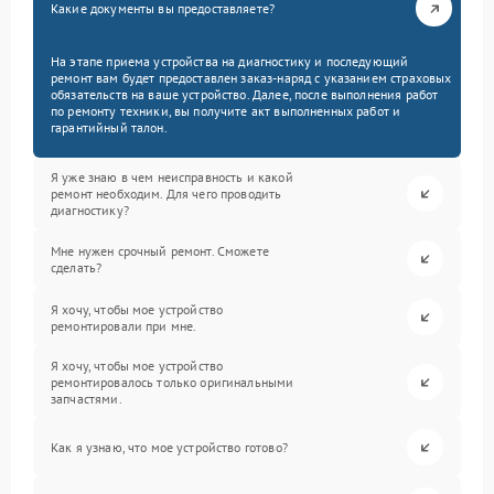
Какие документы вы предоставляете?
На этапе приема устройства на диагностику и последующий
ремонт вам будет предоставлен заказ-наряд с указанием страховых
обязательств на ваше устройство. Далее, после выполнения работ
по ремонту техники, вы получите акт выполненных работ и
гарантийный талон.
Я уже знаю в чем неисправность и какой
ремонт необходим. Для чего проводить
диагностику?
Мне нужен срочный ремонт. Сможете
сделать?
Я хочу, чтобы мое устройство
ремонтировали при мне.
Я хочу, чтобы мое устройство
ремонтировалось только оригинальными
запчастями.
Как я узнаю, что мое устройство готово?