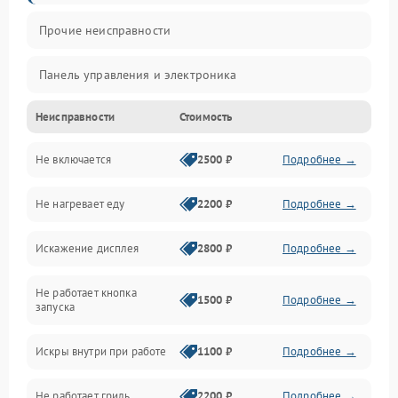
Прочие неисправности
Панель управления и электроника
Неисправности
Стоимость
Дверца и корпус
Не включается
2500 ₽
Подробнее →
Механика и внутренние элементы
Не нагревает еду
2200 ₽
Подробнее →
Механические повреждения
Искажение дисплея
2800 ₽
Подробнее →
Питание и запуск
Не работает кнопка
Нагрев и приготовление
1500 ₽
Подробнее →
запуска
Программное обеспечение
Искры внутри при работе
1100 ₽
Подробнее →
Не работает гриль
2200 ₽
Подробнее →