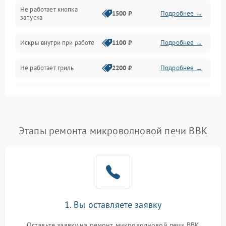
Не работает кнопка
Нагрев и приготовление
1500 ₽
Подробнее →
запуска
Программное обеспечение
Искры внутри при работе
1100 ₽
Подробнее →
Не работает гриль
2200 ₽
Подробнее →
Перегрев или отключение
2400 ₽
Подробнее →
во время работы
Появление запаха гари
2400 ₽
Подробнее →
Этапы ремонта микроволновой печи BBK
Проблемы с вентилятором
2000 ₽
Подробнее →
Поломка системы
2200 ₽
Подробнее →
охлаждения
1. Вы оставляете заявку
Не работают сенсорные
2400 ₽
Подробнее →
кнопки
Оставьте заявку на ремонт микроволновой печи BBK