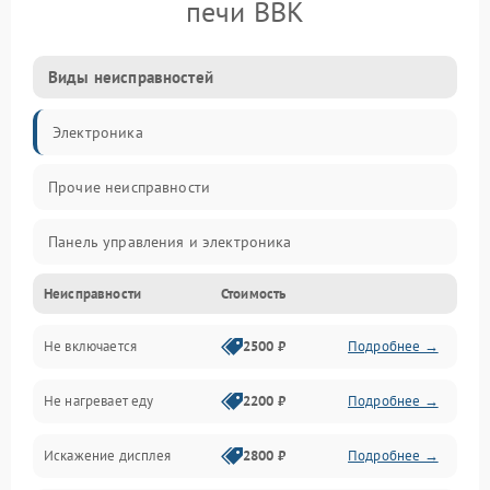
печи BBK
Виды неисправностей
Электроника
Прочие неисправности
Панель управления и электроника
Неисправности
Стоимость
Дверца и корпус
Не включается
2500 ₽
Подробнее →
Механика и внутренние элементы
Не нагревает еду
2200 ₽
Подробнее →
Механические повреждения
Искажение дисплея
2800 ₽
Подробнее →
Питание и запуск