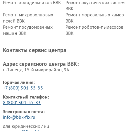
Ремонт холодильников BBK
Ремонт акустических систем
BBK
Ремонт микроволновых
Ремонт морозильных камер
печей BBK
BBK
Ремонт посудомоечных
Ремонт роботов-пылесосов
машин BBK
BBK
Ремонт ресиверов BBK
Ремонт музыкальных центров
BBK
Контакты сервис центра
Ремонт винных шкафов BBK
Адрес сервисного центра BBK:
г. Липецк, 15-й микрорайон, 9А
Горячая линия:
+7 (800) 301-55-83
Контактный телефон:
8 (800) 301-55-83
Электронная почта:
info@bbk-fix.ru
для юридических лиц