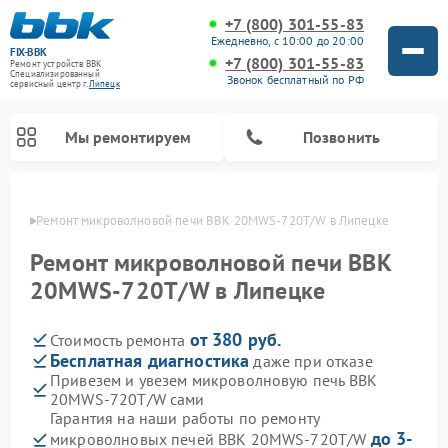
+7 (800) 301-55-83
Ежедневно, с 10:00 до 20:00
FIX-BBK
+7 (800) 301-55-83
Ремонт устройств BBK
Специализированный
Звонок бесплатный по РФ
cервисный центр г.
Липецк
Мы ремонтируем
Позвонить
пецке
Ремонт микроволновой печи BBK 20MWS-720T/W в Липецке
Ремонт микроволновой печи BBK
20MWS-720T/W в Липецке
от 380 руб.
Стоимость ремонта
Бесплатная диагностика
даже при отказе
Привезем и увезем микроволновую печь BBK
20MWS-720T/W сами
Ремонт морозильных камер BBK
Ремонт музыкальных центров BBK
Ремонт акустических систем BBK
Ремонт посудомоечных машин BBK
Гарантия на наши работы по ремонту
до 3-
микроволновых печей BBK 20MWS-720T/W