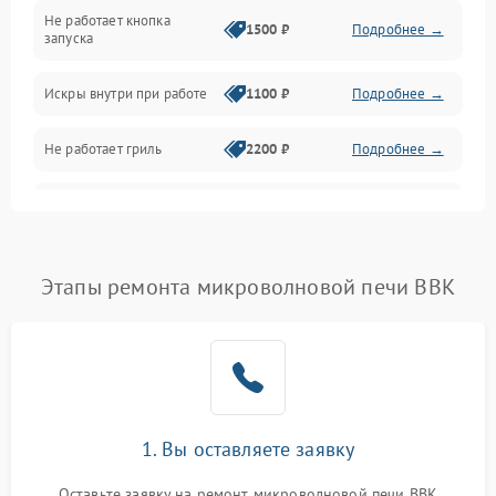
Не работает кнопка
Нагрев и приготовление
1500 ₽
Подробнее →
запуска
Программное обеспечение
Искры внутри при работе
1100 ₽
Подробнее →
Не работает гриль
2200 ₽
Подробнее →
Перегрев или отключение
2400 ₽
Подробнее →
во время работы
Появление запаха гари
2400 ₽
Подробнее →
Этапы ремонта микроволновой печи BBK
Проблемы с вентилятором
2000 ₽
Подробнее →
Поломка системы
2200 ₽
Подробнее →
охлаждения
1. Вы оставляете заявку
Не работают сенсорные
2400 ₽
Подробнее →
кнопки
Оставьте заявку на ремонт микроволновой печи BBK