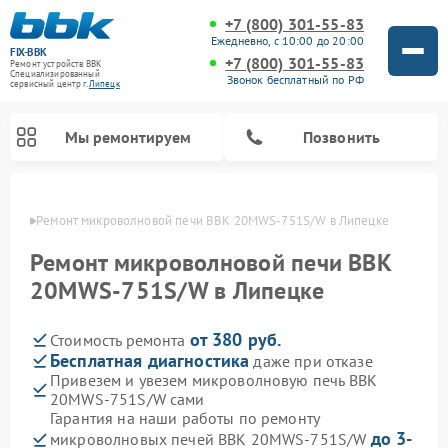
+7 (800) 301-55-83
Ежедневно, с 10:00 до 20:00
FIX-BBK
+7 (800) 301-55-83
Ремонт устройств BBK
Специализированный
Звонок бесплатный по РФ
cервисный центр г.
Липецк
Мы ремонтируем
Позвонить
пецке
Ремонт микроволновой печи BBK 20MWS-751S/W в Липецке
Ремонт микроволновой печи BBK
20MWS-751S/W в Липецке
от 380 руб.
Стоимость ремонта
Бесплатная диагностика
даже при отказе
Привезем и увезем микроволновую печь BBK
20MWS-751S/W сами
Ремонт морозильных камер BBK
Ремонт музыкальных центров BBK
Ремонт акустических систем BBK
Ремонт посудомоечных машин BBK
Гарантия на наши работы по ремонту
до 3-
микроволновых печей BBK 20MWS-751S/W