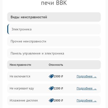
печи BBK
Виды неисправностей
Электроника
Прочие неисправности
Панель управления и электроника
Неисправности
Стоимость
Дверца и корпус
Не включается
2500 ₽
Подробнее →
Механика и внутренние элементы
Не нагревает еду
2200 ₽
Подробнее →
Механические повреждения
Искажение дисплея
2800 ₽
Подробнее →
Питание и запуск