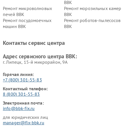
BBK
Ремонт микроволновых
Ремонт морозильных камер
печей BBK
BBK
Ремонт посудомоечных
Ремонт роботов-пылесосов
машин BBK
BBK
Ремонт ресиверов BBK
Ремонт музыкальных центров
BBK
Контакты сервис центра
Ремонт винных шкафов BBK
Адрес сервисного центра BBK:
г. Липецк, 15-й микрорайон, 9А
Горячая линия:
+7 (800) 301-55-83
Контактный телефон:
8 (800) 301-55-83
Электронная почта:
info@bbk-fix.ru
для юридических лиц
manager@fix-bbk.ru