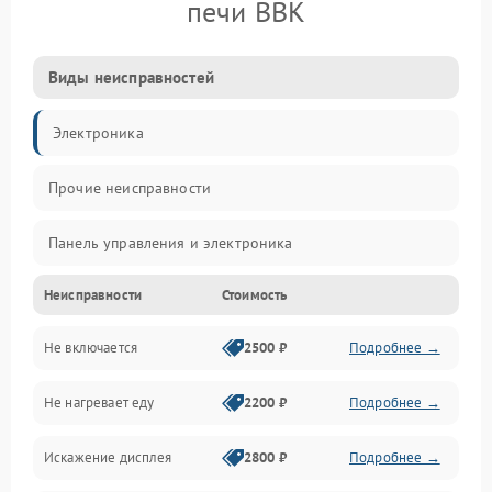
печи BBK
Виды неисправностей
Электроника
Прочие неисправности
Панель управления и электроника
Неисправности
Стоимость
Дверца и корпус
Не включается
2500 ₽
Подробнее →
Механика и внутренние элементы
Не нагревает еду
2200 ₽
Подробнее →
Механические повреждения
Искажение дисплея
2800 ₽
Подробнее →
Питание и запуск