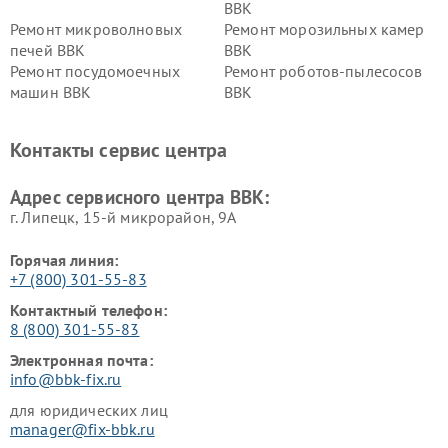
BBK
Ремонт микроволновых
Ремонт морозильных камер
печей BBK
BBK
Ремонт посудомоечных
Ремонт роботов-пылесосов
машин BBK
BBK
Ремонт ресиверов BBK
Ремонт музыкальных центров
BBK
Контакты сервис центра
Ремонт винных шкафов BBK
Адрес сервисного центра BBK:
г. Липецк, 15-й микрорайон, 9А
Горячая линия:
+7 (800) 301-55-83
Контактный телефон:
8 (800) 301-55-83
Электронная почта:
info@bbk-fix.ru
для юридических лиц
manager@fix-bbk.ru