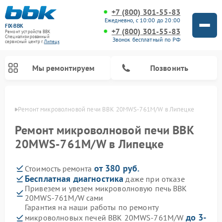
+7 (800) 301-55-83
Ежедневно, с 10:00 до 20:00
FIX-BBK
+7 (800) 301-55-83
Ремонт устройств BBK
Специализированный
Звонок бесплатный по РФ
cервисный центр г.
Липецк
Мы ремонтируем
Позвонить
пецке
Ремонт микроволновой печи BBK 20MWS-761M/W в Липецке
Ремонт микроволновой печи BBK
20MWS-761M/W в Липецке
от 380 руб.
Стоимость ремонта
Бесплатная диагностика
даже при отказе
Привезем и увезем микроволновую печь BBK
20MWS-761M/W сами
Ремонт морозильных камер BBK
Ремонт музыкальных центров BBK
Ремонт акустических систем BBK
Ремонт посудомоечных машин BBK
Гарантия на наши работы по ремонту
до 3-
микроволновых печей BBK 20MWS-761M/W