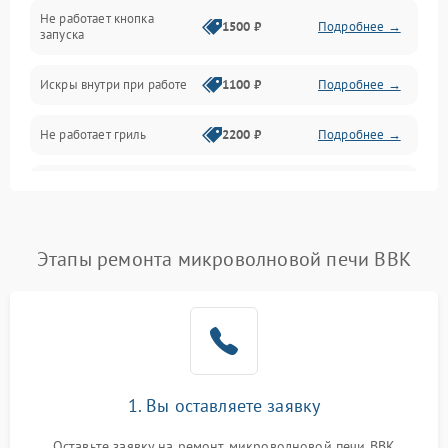
Не работает кнопка
Нагрев и приготовление
1500 ₽
Подробнее →
запуска
Программное обеспечение
Искры внутри при работе
1100 ₽
Подробнее →
Не работает гриль
2200 ₽
Подробнее →
Перегрев или отключение
2400 ₽
Подробнее →
во время работы
Появление запаха гари
2400 ₽
Подробнее →
Этапы ремонта микроволновой печи BBK
Проблемы с вентилятором
2000 ₽
Подробнее →
Поломка системы
2200 ₽
Подробнее →
охлаждения
1. Вы оставляете заявку
Не работают сенсорные
2400 ₽
Подробнее →
кнопки
Оставьте заявку на ремонт микроволновой печи BBK