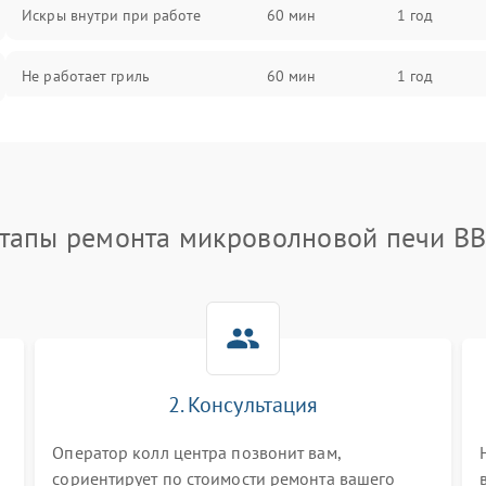
Искры внутри при работе
60 мин
1 год
Не работает гриль
60 мин
1 год
Перегрев или отключение во
60 мин
1 год
время работы
Появление запаха гари
60 мин
1 год
тапы ремонта микроволновой печи B
Проблемы с вентилятором
60 мин
1 год
Поломка системы охлаждения
60 мин
1 год
Не работают сенсорные кнопки
60 мин
1 год
2. Консультация
и
Оператор колл центра позвонит вам,
Не горит подсветка
60 мин
1 год
сориентирует по стоимости ремонта вашего