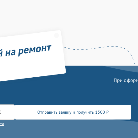
й на ремонт
При оформл
Отправить заявку и получить 1500 ₽
сти