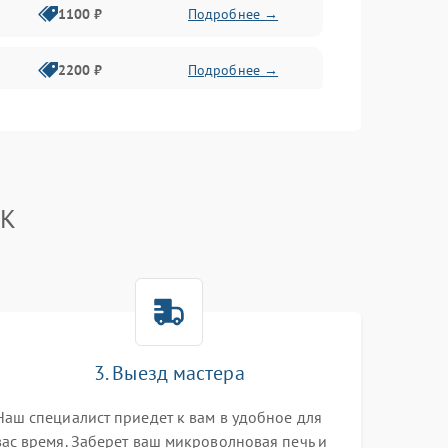
1100 ₽
Подробнее →
2200 ₽
Подробнее →
2400 ₽
Подробнее →
2400 ₽
Подробнее →
BK
2000 ₽
Подробнее →
2200 ₽
Подробнее →
2400 ₽
Подробнее →
3. Выезд мастера
Наш специалист приедет к вам в удобное для
2000 ₽
Подробнее →
вас время. Заберет ваш микроволновая печь и