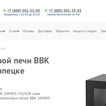
+7 (800) 301-55-83
+7 (800) 301-55-83
Ежедневно, с 10:00 до 20:00
Звонок бесплатный по РФ
ны
О нас
Отзывы
Доставка
Гарантии
Акции и скидки
Зая
ецке
вой печи BBK
ипецке
е
BBK 20MWS-762M/B сами
роволновых печей BBK 20MWS-