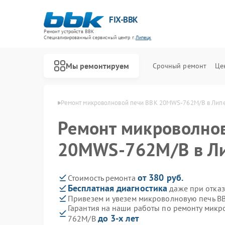
FIX-BBK
Ремонт устройств BBK
Специализированный cервисный центр г.
Липецк
Мы ремонтируем
Срочный ремонт
Це
ечей BBK в Липецке
Ремонт микроволновой печи BBK 20MWS-762M/B в Лип
Ремонт микроволно
20MWS-762M/B в Л
от 380 руб.
Стоимость ремонта
Бесплатная диагностика
даже при отказ
Привезем и увезем микроволновую печь 
Гарантия на наши работы по ремонту мик
до 3-х лет
762M/B
Ремонт акустических систем BBK
Ремонт морозильных камер BBK
Ремонт посудомоечных машин BBK
Ремонт роботов-пылесосов BBK
Ремонт музыкальных центров BBK