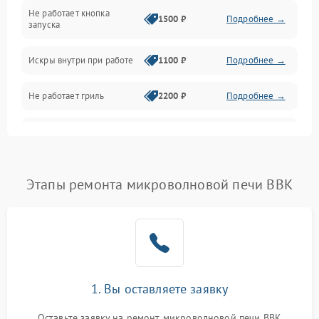
Не работает кнопка
Нагрев и приготовление
1500 ₽
Подробнее →
запуска
Программное обеспечение
Искры внутри при работе
1100 ₽
Подробнее →
Не работает гриль
2200 ₽
Подробнее →
Перегрев или отключение
2400 ₽
Подробнее →
во время работы
Появление запаха гари
2400 ₽
Подробнее →
Этапы ремонта микроволновой печи BBK
Проблемы с вентилятором
2000 ₽
Подробнее →
Поломка системы
2200 ₽
Подробнее →
охлаждения
1. Вы оставляете заявку
Не работают сенсорные
2400 ₽
Подробнее →
кнопки
Оставьте заявку на ремонт микроволновой печи BBK