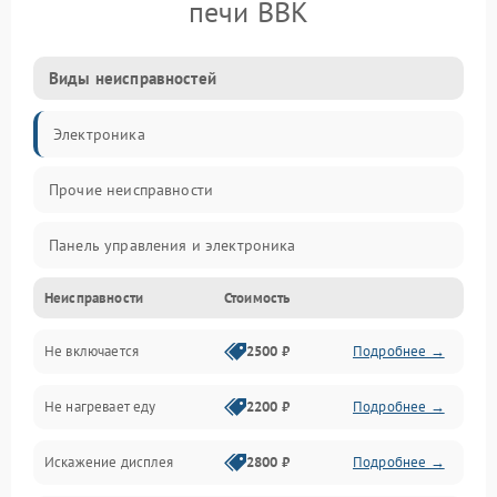
печи BBK
Виды неисправностей
Электроника
Прочие неисправности
Панель управления и электроника
Неисправности
Стоимость
Дверца и корпус
Не включается
2500 ₽
Подробнее →
Механика и внутренние элементы
Не нагревает еду
2200 ₽
Подробнее →
Механические повреждения
Искажение дисплея
2800 ₽
Подробнее →
Питание и запуск