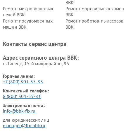
BBK
Ремонт микроволновых
Ремонт морозильных камер
печей BBK
BBK
Ремонт посудомоечных
Ремонт роботов-пылесосов
машин BBK
BBK
Ремонт ресиверов BBK
Ремонт музыкальных центров
BBK
Контакты сервис центра
Ремонт винных шкафов BBK
Адрес сервисного центра BBK:
г. Липецк, 15-й микрорайон, 9А
Горячая линия:
+7 (800) 301-55-83
Контактный телефон:
8 (800) 301-55-83
Электронная почта:
info@bbk-fix.ru
для юридических лиц
manager@fix-bbk.ru