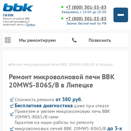
+7 (800) 301-55-83
Ежедневно, с 10:00 до 20:00
FIX-BBK
+7 (800) 301-55-83
Ремонт устройств BBK
Специализированный
Звонок бесплатный по РФ
cервисный центр г.
Липецк
Мы ремонтируем
Позвонить
пецке
Ремонт микроволновой печи BBK 20MWS-806S/B в Липецке
Ремонт микроволновой печи BBK
20MWS-806S/B в Липецке
от 380 руб.
Стоимость ремонта
Бесплатная диагностика
даже при отказе
Привезем и увезем микроволновую печь BBK
20MWS-806S/B сами
Ремонт морозильных камер BBK
Ремонт музыкальных центров BBK
Ремонт акустических систем BBK
Ремонт посудомоечных машин BBK
Гарантия на наши работы по ремонту
до 3-х
микроволновых печей BBK 20MWS-806S/B