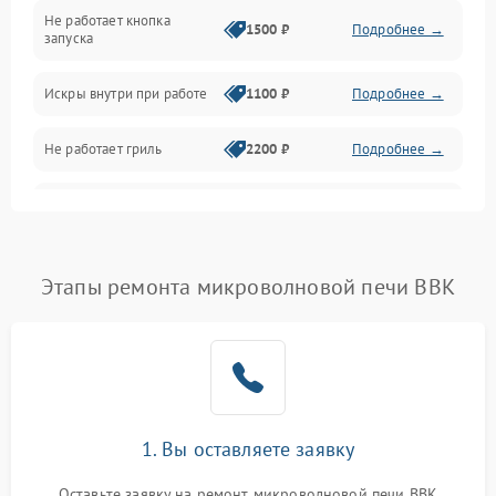
Не работает кнопка
Нагрев и приготовление
1500 ₽
Подробнее →
запуска
Программное обеспечение
Искры внутри при работе
1100 ₽
Подробнее →
Не работает гриль
2200 ₽
Подробнее →
Перегрев или отключение
2400 ₽
Подробнее →
во время работы
Появление запаха гари
2400 ₽
Подробнее →
Этапы ремонта микроволновой печи BBK
Проблемы с вентилятором
2000 ₽
Подробнее →
Поломка системы
2200 ₽
Подробнее →
охлаждения
1. Вы оставляете заявку
Не работают сенсорные
2400 ₽
Подробнее →
кнопки
Оставьте заявку на ремонт микроволновой печи BBK