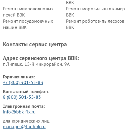
BBK
Ремонт микроволновых
Ремонт морозильных камер
печей BBK
BBK
Ремонт посудомоечных
Ремонт роботов-пылесосов
машин BBK
BBK
Ремонт ресиверов BBK
Ремонт музыкальных центров
BBK
Контакты сервис центра
Ремонт винных шкафов BBK
Адрес сервисного центра BBK:
г. Липецк, 15-й микрорайон, 9А
Горячая линия:
+7 (800) 301-55-83
Контактный телефон:
8 (800) 301-55-83
Электронная почта:
info@bbk-fix.ru
для юридических лиц
manager@fix-bbk.ru