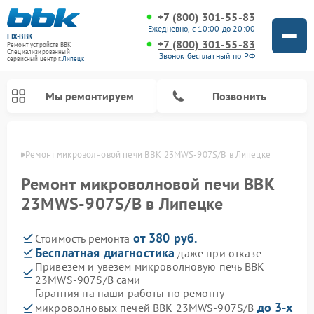
+7 (800) 301-55-83
Ежедневно, с 10:00 до 20:00
FIX-BBK
+7 (800) 301-55-83
Ремонт устройств BBK
Специализированный
Звонок бесплатный по РФ
cервисный центр г.
Липецк
Мы ремонтируем
Позвонить
пецке
Ремонт микроволновой печи BBK 23MWS-907S/B в Липецке
Ремонт микроволновой печи BBK
23MWS-907S/B в Липецке
от 380 руб.
Стоимость ремонта
Бесплатная диагностика
даже при отказе
Привезем и увезем микроволновую печь BBK
23MWS-907S/B сами
Ремонт морозильных камер BBK
Ремонт музыкальных центров BBK
Ремонт акустических систем BBK
Ремонт посудомоечных машин BBK
Гарантия на наши работы по ремонту
до 3-х
микроволновых печей BBK 23MWS-907S/B