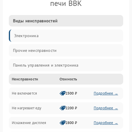
печи BBK
Виды неисправностей
Электроника
Прочие неисправности
Панель управления и электроника
Неисправности
Стоимость
Дверца и корпус
Не включается
2500 ₽
Подробнее →
Механика и внутренние элементы
Не нагревает еду
2200 ₽
Подробнее →
Механические повреждения
Искажение дисплея
2800 ₽
Подробнее →
Питание и запуск