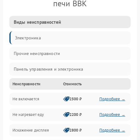
печи BBK
Виды неисправностей
Электроника
Прочие неисправности
Панель управления и электроника
Неисправности
Стоимость
Дверца и корпус
Не включается
2500 ₽
Подробнее →
Механика и внутренние элементы
Не нагревает еду
2200 ₽
Подробнее →
Механические повреждения
Искажение дисплея
2800 ₽
Подробнее →
Питание и запуск