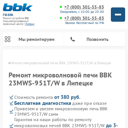
+7 (800) 301-55-83
Ежедневно, с 10:00 до 20:00
FIX-BBK
+7 (800) 301-55-83
Ремонт устройств BBK
Специализированный
Звонок бесплатный по РФ
cервисный центр г.
Липецк
Мы ремонтируем
Позвонить
пецке
Ремонт микроволновой печи BBK 23MWS-951T/W в Липецке
Ремонт микроволновой печи BBK
23MWS-951T/W в Липецке
от 380 руб.
Стоимость ремонта
Бесплатная диагностика
даже при отказе
Привезем и увезем микроволновую печь BBK
23MWS-951T/W сами
Ремонт морозильных камер BBK
Ремонт музыкальных центров BBK
Ремонт акустических систем BBK
Ремонт посудомоечных машин BBK
Гарантия на наши работы по ремонту
до 3-
микроволновых печей BBK 23MWS-951T/W