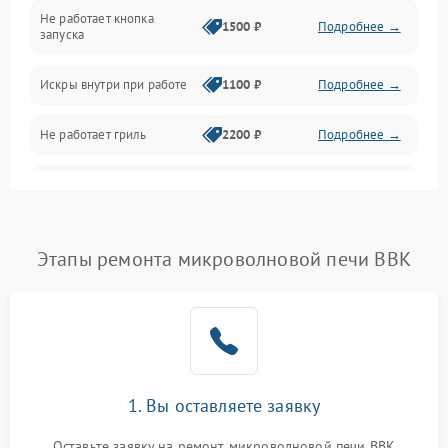
Не работает кнопка
Нагрев и приготовление
1500 ₽
Подробнее →
запуска
Программное обеспечение
Искры внутри при работе
1100 ₽
Подробнее →
Не работает гриль
2200 ₽
Подробнее →
Перегрев или отключение
2400 ₽
Подробнее →
во время работы
Появление запаха гари
2400 ₽
Подробнее →
Этапы ремонта микроволновой печи BBK
Проблемы с вентилятором
2000 ₽
Подробнее →
Поломка системы
2200 ₽
Подробнее →
охлаждения
1. Вы оставляете заявку
Не работают сенсорные
2400 ₽
Подробнее →
кнопки
Оставьте заявку на ремонт микроволновой печи BBK