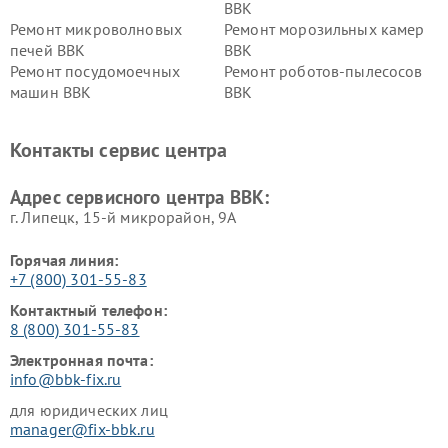
BBK
Ремонт микроволновых
Ремонт морозильных камер
печей BBK
BBK
Ремонт посудомоечных
Ремонт роботов-пылесосов
машин BBK
BBK
Ремонт ресиверов BBK
Ремонт музыкальных центров
BBK
Контакты сервис центра
Ремонт винных шкафов BBK
Адрес сервисного центра BBK:
г. Липецк, 15-й микрорайон, 9А
Горячая линия:
+7 (800) 301-55-83
Контактный телефон:
8 (800) 301-55-83
Электронная почта:
info@bbk-fix.ru
для юридических лиц
manager@fix-bbk.ru