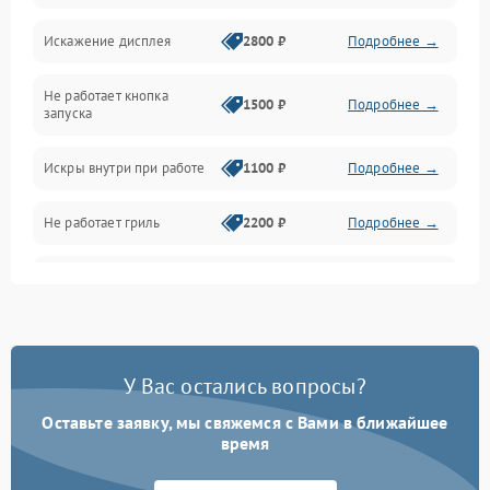
Искажение дисплея
2800 ₽
Подробнее →
Питание и запуск
Не работает кнопка
Нагрев и приготовление
1500 ₽
Подробнее →
запуска
Программное обеспечение
Искры внутри при работе
1100 ₽
Подробнее →
Не работает гриль
2200 ₽
Подробнее →
Перегрев или отключение
2400 ₽
Подробнее →
во время работы
Появление запаха гари
2400 ₽
Подробнее →
У Вас остались вопросы?
Проблемы с вентилятором
2000 ₽
Подробнее →
Оставьте заявку, мы свяжемся с Вами в ближайшее
время
Поломка системы
2200 ₽
Подробнее →
охлаждения