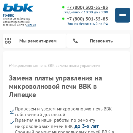
+7 (800) 301-55-83
Ежедневно, с 10:00 до 20:00
FIX-BBK
+7 (800) 301-55-83
Ремонт устройств BBK
Специализированный
Звонок бесплатный по РФ
cервисный центр г.
Липецк
Мы ремонтируем
Позвонить
пецке
Микроволновая печь BBK замена платы управления
Замена платы управления на
микроволновой печи BBK в
Липецке
Привезем и увезем микроволновую печь BBK
собственной доставкой
Гарантия на наши работы по ремонту
Ремонт морозильных камер BBK
Ремонт музыкальных центров BBK
Ремонт акустических систем BBK
Ремонт посудомоечных машин BBK
до 3-х лет
микроволновых печей BBK
Срочный ремонт микроволновых печей BBK в