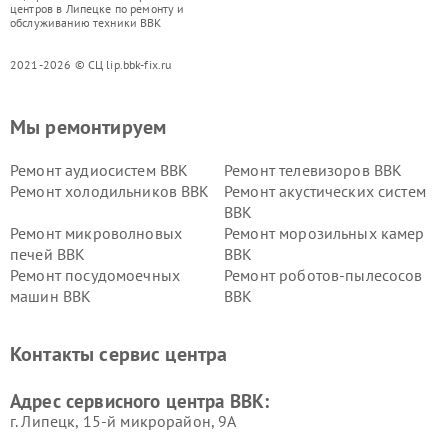
центров в Липецке по ремонту и
обслуживанию техники BBK
2021-2026 © СЦ lip.bbk-fix.ru
Мы ремонтируем
Ремонт аудиосистем BBK
Ремонт телевизоров BBK
Ремонт холодильников BBK
Ремонт акустических систем
BBK
Ремонт микроволновых
Ремонт морозильных камер
печей BBK
BBK
Ремонт посудомоечных
Ремонт роботов-пылесосов
машин BBK
BBK
Ремонт ресиверов BBK
Ремонт музыкальных центров
BBK
Контакты сервис центра
Ремонт винных шкафов BBK
Адрес сервисного центра BBK:
г. Липецк, 15-й микрорайон, 9А