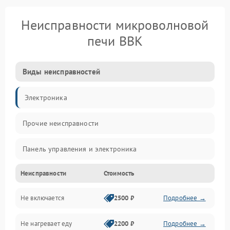
Неисправности микроволновой
печи BBK
Виды неисправностей
Электроника
Прочие неисправности
Панель управления и электроника
Неисправности
Стоимость
Дверца и корпус
Не включается
2500 ₽
Подробнее →
Механика и внутренние элементы
Не нагревает еду
2200 ₽
Подробнее →
Механические повреждения