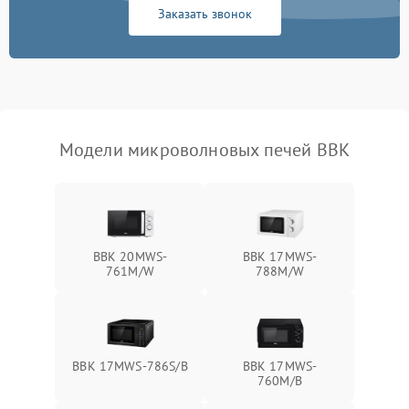
Заказать звонок
Не работают сенсорные
2400 ₽
Подробнее →
кнопки
Не горит подсветка
2000 ₽
Подробнее →
Сломался трансформатор
1000 ₽
Подробнее →
Модели микроволновых печей BBK
BBK 20MWS-
BBK 17MWS-
761M/W
788M/W
BBK 17MWS-786S/B
BBK 17MWS-
760M/B