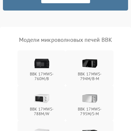
Не работают сенсорные
2400 ₽
Подробнее →
кнопки
Не горит подсветка
2000 ₽
Подробнее →
Сломался трансформатор
1000 ₽
Подробнее →
Модели микроволновых печей BBK
BBK 17MWS-
BBK 17MWS-
760M/B
794M/B-M
BBK 17MWS-
BBK 17MWS-
788M/W
795M/S-M