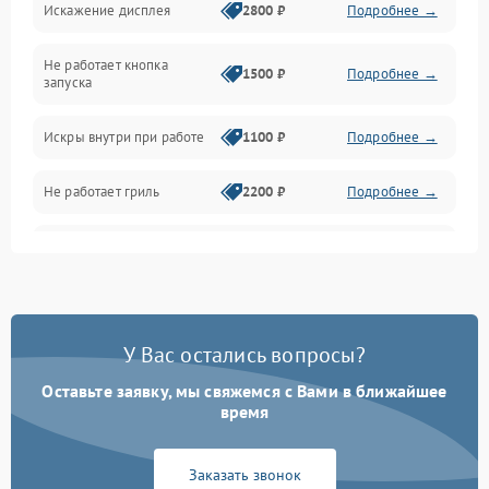
Искажение дисплея
2800 ₽
Подробнее →
Питание и запуск
Не работает кнопка
Нагрев и приготовление
1500 ₽
Подробнее →
запуска
Программное обеспечение
Искры внутри при работе
1100 ₽
Подробнее →
Не работает гриль
2200 ₽
Подробнее →
Перегрев или отключение
2400 ₽
Подробнее →
во время работы
Появление запаха гари
2400 ₽
Подробнее →
У Вас остались вопросы?
Проблемы с вентилятором
2000 ₽
Подробнее →
Оставьте заявку, мы свяжемся с Вами в ближайшее
время
Поломка системы
2200 ₽
Подробнее →
охлаждения
Заказать звонок