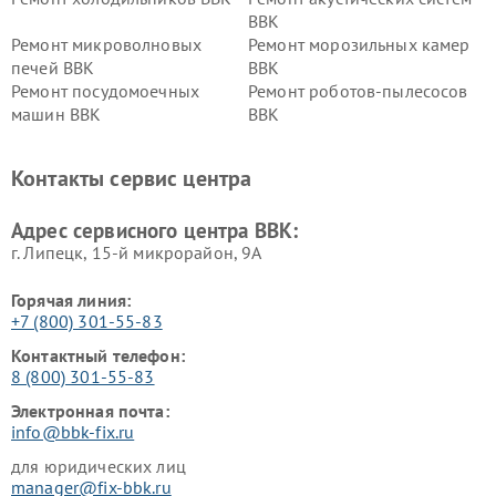
BBK
Ремонт микроволновых
Ремонт морозильных камер
печей BBK
BBK
Ремонт посудомоечных
Ремонт роботов-пылесосов
машин BBK
BBK
Ремонт ресиверов BBK
Ремонт музыкальных центров
BBK
Контакты сервис центра
Ремонт винных шкафов BBK
Адрес сервисного центра BBK:
г. Липецк, 15-й микрорайон, 9А
Горячая линия:
+7 (800) 301-55-83
Контактный телефон:
8 (800) 301-55-83
Электронная почта:
info@bbk-fix.ru
для юридических лиц
manager@fix-bbk.ru