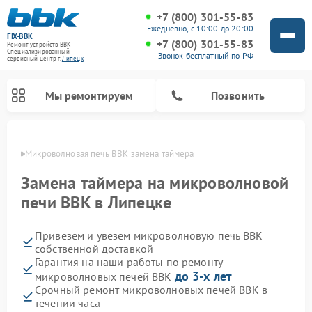
+7 (800) 301-55-83
Ежедневно, с 10:00 до 20:00
FIX-BBK
+7 (800) 301-55-83
Ремонт устройств BBK
Специализированный
Звонок бесплатный по РФ
cервисный центр г.
Липецк
Мы ремонтируем
Позвонить
пецке
Микроволновая печь BBK замена таймера
Замена таймера на микроволновой
печи BBK в Липецке
Привезем и увезем микроволновую печь BBK
собственной доставкой
Гарантия на наши работы по ремонту
до 3-х лет
микроволновых печей BBK
Ремонт морозильных камер BBK
Ремонт музыкальных центров BBK
Ремонт акустических систем BBK
Ремонт посудомоечных машин BBK
Срочный ремонт микроволновых печей BBK в
течении часа