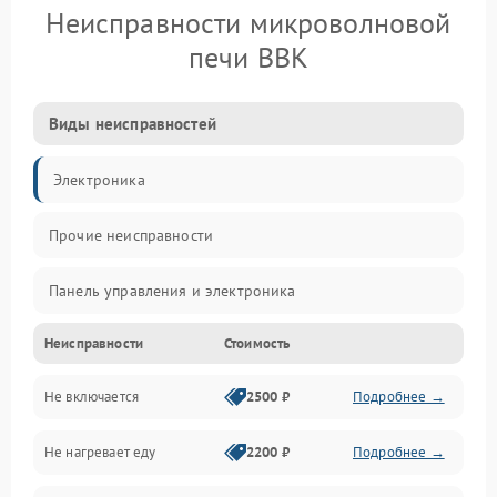
Неисправности микроволновой
печи BBK
Виды неисправностей
Электроника
Прочие неисправности
Панель управления и электроника
Неисправности
Стоимость
Дверца и корпус
Не включается
2500 ₽
Подробнее →
Механика и внутренние элементы
Не нагревает еду
2200 ₽
Подробнее →
Механические повреждения