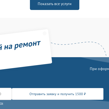
Показать все услуги
й на ремонт
При оформл
Отправить заявку и получить 1500 ₽
сти