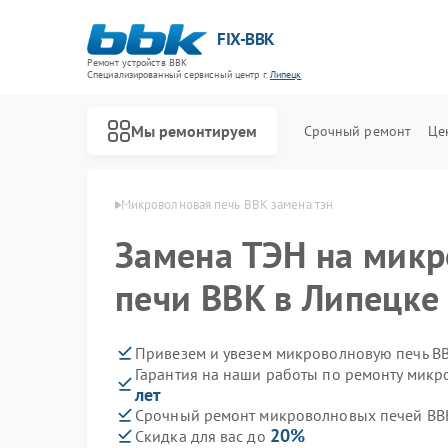
FIX-BBK
Ремонт устройств BBK
Специализированный cервисный центр г.
Липецк
Мы ремонтируем
Срочный ремонт
Це
ечей BBK в Липецке
Микроволновая печь BBK замена тэн
Замена ТЭН на мик
печи BBK в Липецке
Привезем и увезем микроволновую печь B
Гарантия на наши работы по ремонту мик
лет
Срочный ремонт микроволновых печей BBK
20%
Скидка для вас до
Ремонт акустических систем BBK
Ремонт морозильных камер BBK
Ремонт посудомоечных машин BBK
Ремонт роботов-пылесосов BBK
Ремонт музыкальных центров BBK