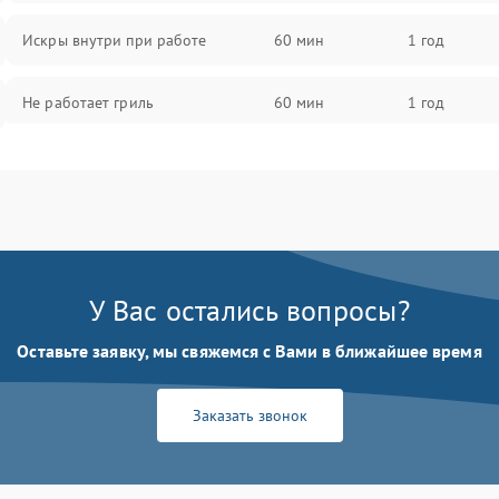
Искры внутри при работе
60 мин
1 год
Не работает гриль
60 мин
1 год
Перегрев или отключение во
60 мин
1 год
время работы
Появление запаха гари
60 мин
1 год
У Вас остались вопросы?
Проблемы с вентилятором
60 мин
1 год
Оставьте заявку, мы свяжемся с Вами в ближайшее время
Поломка системы охлаждения
60 мин
1 год
Заказать звонок
Не работают сенсорные кнопки
60 мин
1 год
Не горит подсветка
60 мин
1 год