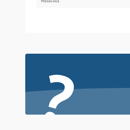
Механика
?