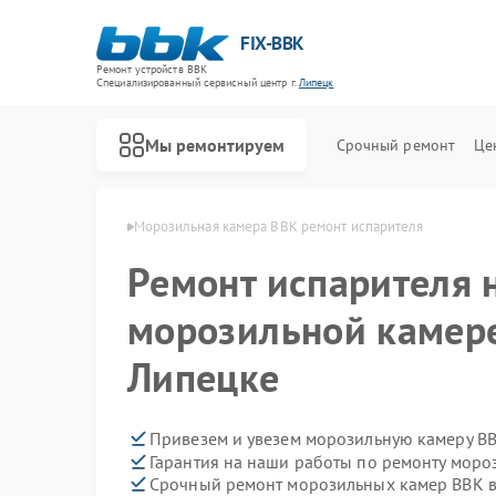
FIX-BBK
Ремонт устройств BBK
Специализированный cервисный центр г.
Липецк
Мы ремонтируем
Срочный ремонт
Це
амер BBK в Липецке
Морозильная камера BBK ремонт испарителя
Ремонт испарителя 
морозильной камере
Липецке
Привезем и увезем морозильную камеру BB
Гарантия на наши работы по ремонту мор
Срочный ремонт морозильных камер BBK в
Ремонт акустических систем BBK
Ремонт микроволновых печей BBK
Ремонт посудомоечных машин BBK
Ремонт роботов-пылесосов BBK
Ремонт музыкальных центров BBK