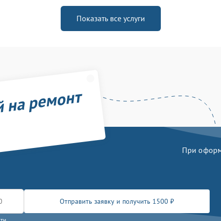
Показать все услуги
й на ремонт
При оформл
Отправить заявку и получить 1500 ₽
сти