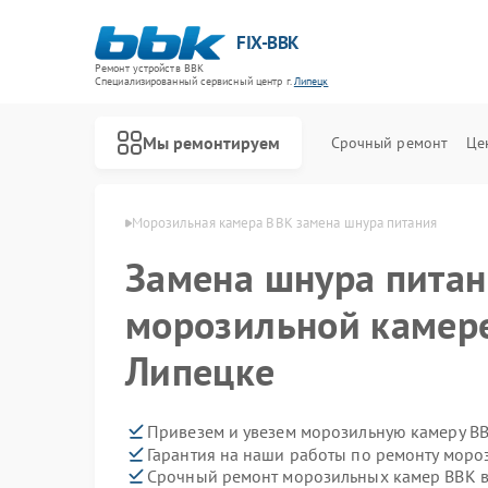
FIX-BBK
Ремонт устройств BBK
Специализированный cервисный центр г.
Липецк
Мы ремонтируем
Срочный ремонт
Це
амер BBK в Липецке
Морозильная камера BBK замена шнура питания
Замена шнура питан
морозильной камере
Липецке
Привезем и увезем морозильную камеру BB
Гарантия на наши работы по ремонту мор
Срочный ремонт морозильных камер BBK в
Ремонт акустических систем BBK
Ремонт микроволновых печей BBK
Ремонт посудомоечных машин BBK
Ремонт роботов-пылесосов BBK
Ремонт музыкальных центров BBK