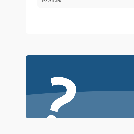
Механика
?