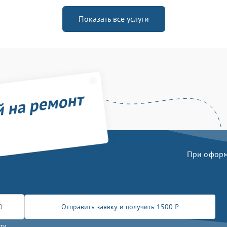
Показать все услуги
й на ремонт
При оформл
Отправить заявку и получить 1500 ₽
сти