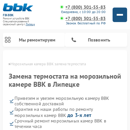
+7 (800) 301-55-83
Ежедневно, с 10:00 до 20:00
FIX-BBK
+7 (800) 301-55-83
Ремонт устройств BBK
Специализированный
Звонок бесплатный по РФ
cервисный центр г.
Липецк
Мы ремонтируем
Позвонить
пецке
Морозильная камера BBK замена термостата
Замена термостата на морозильной
камере BBK в Липецке
Привезем и увезем морозильную камеру BBK
собственной доставкой
Гарантия на наши работы по ремонту
до 3-х лет
морозильных камер BBK
Ремонт микроволновых печей BBK
Ремонт музыкальных центров BBK
Ремонт акустических систем BBK
Ремонт посудомоечных машин BBK
Срочный ремонт морозильных камер BBK в
течении часа