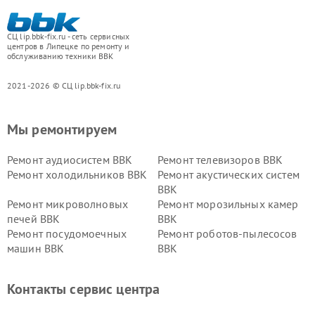
СЦ lip.bbk-fix.ru - сеть сервисных
центров в Липецке по ремонту и
обслуживанию техники BBK
2021-2026 © СЦ lip.bbk-fix.ru
Мы ремонтируем
Ремонт аудиосистем BBK
Ремонт телевизоров BBK
Ремонт холодильников BBK
Ремонт акустических систем
BBK
Ремонт микроволновых
Ремонт морозильных камер
печей BBK
BBK
Ремонт посудомоечных
Ремонт роботов-пылесосов
машин BBK
BBK
Ремонт ресиверов BBK
Ремонт музыкальных центров
BBK
Контакты сервис центра
Ремонт винных шкафов BBK