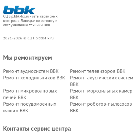
СЦ lip.bbk-fix.ru - сеть сервисных
центров в Липецке по ремонту и
обслуживанию техники BBK
2021-2026 © СЦ lip.bbk-fix.ru
Мы ремонтируем
Ремонт аудиосистем BBK
Ремонт телевизоров BBK
Ремонт холодильников BBK
Ремонт акустических систем
BBK
Ремонт микроволновых
Ремонт морозильных камер
печей BBK
BBK
Ремонт посудомоечных
Ремонт роботов-пылесосов
машин BBK
BBK
Ремонт ресиверов BBK
Ремонт музыкальных центров
BBK
Контакты сервис центра
Ремонт винных шкафов BBK