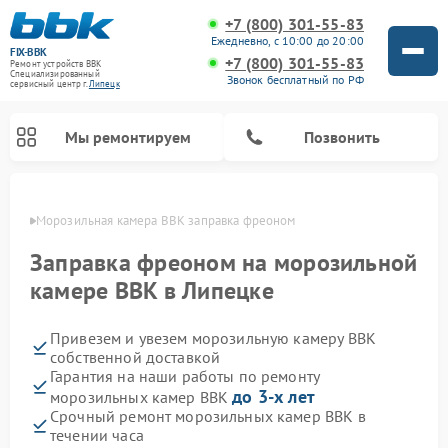
+7 (800) 301-55-83
Ежедневно, с 10:00 до 20:00
FIX-BBK
+7 (800) 301-55-83
Ремонт устройств BBK
Специализированный
Звонок бесплатный по РФ
cервисный центр г.
Липецк
Мы ремонтируем
Позвонить
пецке
Морозильная камера BBK заправка фреоном
Заправка фреоном на морозильной
камере BBK в Липецке
Привезем и увезем морозильную камеру BBK
собственной доставкой
Гарантия на наши работы по ремонту
до 3-х лет
морозильных камер BBK
Ремонт микроволновых печей BBK
Ремонт музыкальных центров BBK
Ремонт акустических систем BBK
Ремонт посудомоечных машин BBK
Срочный ремонт морозильных камер BBK в
течении часа