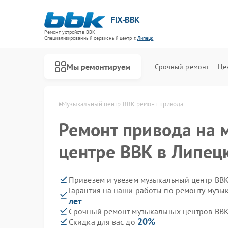
FIX-BBK
Ремонт устройств BBK
Специализированный cервисный центр г.
Липецк
Мы ремонтируем
Срочный ремонт
Це
тров BBK в Липецке
Музыкальный центр BBK ремонт привода
Ремонт привода на
центре BBK в Липец
Привезем и увезем музыкальный центр BBK
Гарантия на наши работы по ремонту муз
лет
Срочный ремонт музыкальных центров BBK 
20%
Скидка для вас до
Ремонт акустических систем BBK
Ремонт микроволновых печей BBK
Ремонт морозильных камер BBK
Ремонт посудомоечных машин BBK
Ремонт роботов-пылесосов BBK