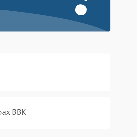
рах BBK