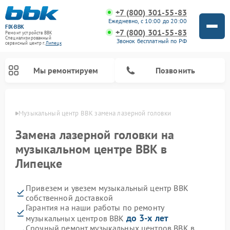
+7 (800) 301-55-83
Ежедневно, с 10:00 до 20:00
FIX-BBK
+7 (800) 301-55-83
Ремонт устройств BBK
Специализированный
Звонок бесплатный по РФ
cервисный центр г.
Липецк
Мы ремонтируем
Позвонить
пецке
Музыкальный центр BBK замена лазерной головки
Замена лазерной головки на
музыкальном центре BBK в
Липецке
Привезем и увезем музыкальный центр BBK
собственной доставкой
Гарантия на наши работы по ремонту
Ремонт микроволновых печей BBK
Ремонт посудомоечных машин BBK
Ремонт акустических систем BBK
Ремонт морозильных камер BBK
до 3-х лет
музыкальных центров BBK
Срочный ремонт музыкальных центров BBK в