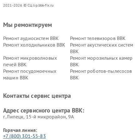
2021-2026 © СЦ lip.bbk-fix.ru
Мы ремонтируем
Ремонт аудиосистем BBK
Ремонт телевизоров BBK
Ремонт холодильников BBK
Ремонт акустических систем
BBK
Ремонт микроволновых
Ремонт морозильных камер
печей BBK
BBK
Ремонт посудомоечных
Ремонт роботов-пылесосов
машин BBK
BBK
Ремонт ресиверов BBK
Ремонт музыкальных центров
BBK
Контакты сервис центра
Ремонт винных шкафов BBK
Адрес сервисного центра BBK:
г. Липецк, 15-й микрорайон, 9А
Горячая линия:
+7 (800) 301-55-83