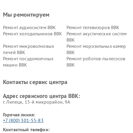
Мы ремонтируем
Ремонт аудиосистем BBK
Ремонт телевизоров BBK
Ремонт холодильников BBK
Ремонт акустических систем
BBK
Ремонт микроволновых
Ремонт морозильных камер
печей BBK
BBK
Ремонт посудомоечных
Ремонт роботов-пылесосов
машин BBK
BBK
Ремонт ресиверов BBK
Ремонт музыкальных центров
BBK
Контакты сервис центра
Ремонт винных шкафов BBK
Адрес сервисного центра BBK:
г. Липецк, 15-й микрорайон, 9А
Горячая линия:
+7 (800) 301-55-83
Контактный телефон: