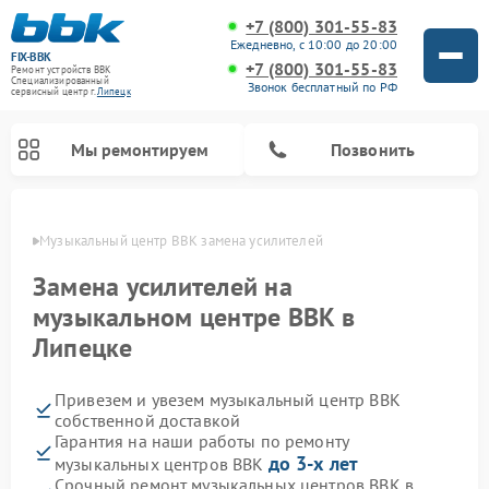
+7 (800) 301-55-83
Ежедневно, с 10:00 до 20:00
FIX-BBK
+7 (800) 301-55-83
Ремонт устройств BBK
Специализированный
Звонок бесплатный по РФ
cервисный центр г.
Липецк
Мы ремонтируем
Позвонить
пецке
Музыкальный центр BBK замена усилителей
Замена усилителей на
музыкальном центре BBK в
Липецке
Привезем и увезем музыкальный центр BBK
собственной доставкой
Гарантия на наши работы по ремонту
Ремонт микроволновых печей BBK
Ремонт посудомоечных машин BBK
Ремонт акустических систем BBK
Ремонт морозильных камер BBK
до 3-х лет
музыкальных центров BBK
Срочный ремонт музыкальных центров BBK в