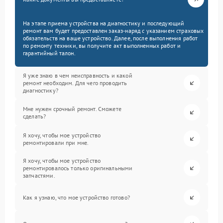
На этапе приема устройства на диагностику и последующий
ремонт вам будет предоставлен заказ-наряд с указанием страховых
обязательств на ваше устройство. Далее, после выполнения работ
по ремонту техники, вы получите акт выполненных работ и
гарантийный талон.
Я уже знаю в чем неисправность и какой
ремонт необходим. Для чего проводить
диагностику?
Мне нужен срочный ремонт. Сможете
сделать?
Я хочу, чтобы мое устройство
ремонтировали при мне.
Я хочу, чтобы мое устройство
ремонтировалось только оригинальными
запчастями.
Как я узнаю, что мое устройство готово?