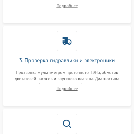
дверцы или нижнего поддона для прямого доступа к
Подробнее
циркуляционному насосу, ТЭНу и сливной помпе.
3. Проверка гидравлики и электроники
Прозвонка мультиметром проточного ТЭНа, обмоток
двигателей насосов и впускного клапана. Диагностика
прессостата (датчика уровня воды), датчика мутности,
Подробнее
концевика дверцы и электронного модуля управления.