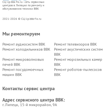
СЦ lip.bbk-fix.ru - сеть сервисных
центров в Липецке по ремонту и
обслуживанию техники BBK
2021-2026 © СЦ lip.bbk-fix.ru
Мы ремонтируем
Ремонт аудиосистем BBK
Ремонт телевизоров BBK
Ремонт холодильников BBK
Ремонт акустических систем
BBK
Ремонт микроволновых
Ремонт морозильных камер
печей BBK
BBK
Ремонт посудомоечных
Ремонт роботов-пылесосов
машин BBK
BBK
Ремонт ресиверов BBK
Ремонт музыкальных центров
BBK
Контакты сервис центра
Ремонт винных шкафов BBK
Адрес сервисного центра BBK:
г. Липецк, 15-й микрорайон, 9А