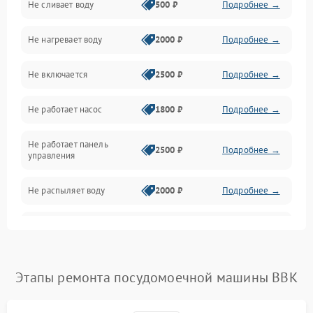
Не сливает воду
500 ₽
Подробнее →
Электропитание
Не нагревает воду
2000 ₽
Подробнее →
Датчики
Не включается
2500 ₽
Подробнее →
Нагрев
Не работает насос
1800 ₽
Подробнее →
Вода
Не работает панель
Гигиена
2500 ₽
Подробнее →
управления
Программное обеспечение
Не распыляет воду
2000 ₽
Подробнее →
Не запускается цикл
1800 ₽
Подробнее →
стирки
Проблемы с набором
Этапы ремонта посудомоечной машины BBK
1800 ₽
Подробнее →
воды