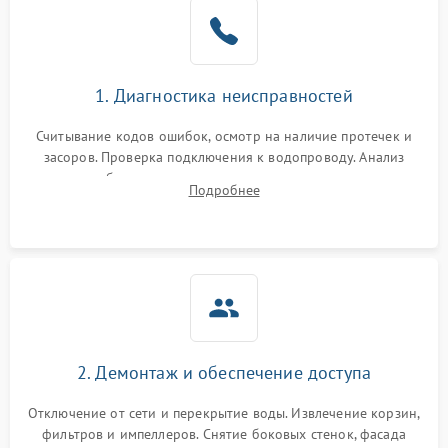
Не работает сушилка
2100 ₽
Подробнее →
Сбои в работе таймера
1700 ₽
Подробнее →
1. Диагностика неисправностей
Проблемы с
2100 ₽
Подробнее →
циркуляционным насосом
Считывание кодов ошибок, осмотр на наличие протечек и
засоров. Проверка подключения к водопроводу. Анализ
жалоб на отсутствие слива, нагрева, вращения
Подробнее
разбрызгивателей или срабатывание системы защиты
аквастоп.
2. Демонтаж и обеспечение доступа
Отключение от сети и перекрытие воды. Извлечение корзин,
фильтров и импеллеров. Снятие боковых стенок, фасада