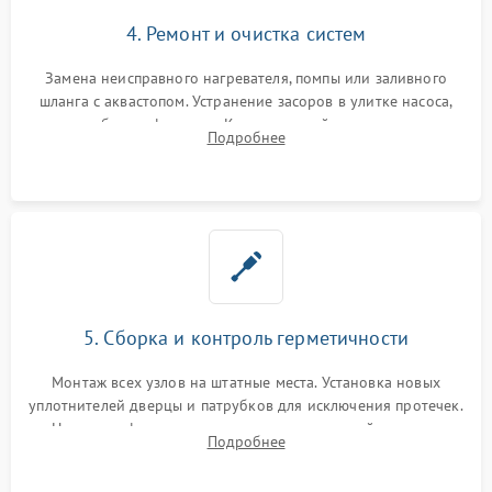
4. Ремонт и очистка систем
Замена неисправного нагревателя, помпы или заливного
шланга с аквастопом. Устранение засоров в улитке насоса,
патрубках и фильтрах. Компонентный ремонт платы
Подробнее
управления, восстановление поврежденной проводки.
5. Сборка и контроль герметичности
Монтаж всех узлов на штатные места. Установка новых
уплотнителей дверцы и патрубков для исключения протечек.
Надежная фиксация хомутов гидравлической системы,
Подробнее
сборка корпуса и установка датчика поплавка.