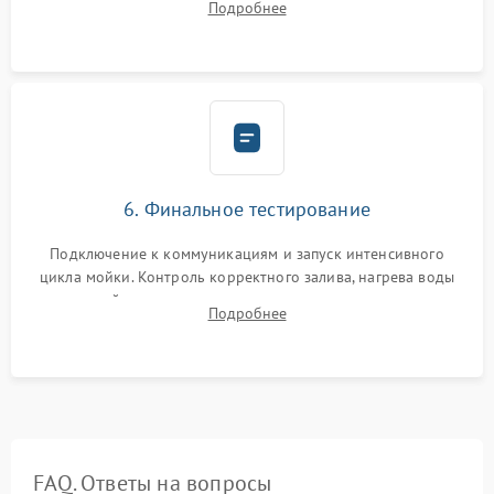
Подробнее
сборка корпуса и установка датчика поплавка.
6. Финальное тестирование
Подключение к коммуникациям и запуск интенсивного
цикла мойки. Контроль корректного залива, нагрева воды
до нужной температуры, отсутствия посторонних шумов,
Подробнее
штатного слива и абсолютной сухости в поддоне.
FAQ. Ответы на вопросы