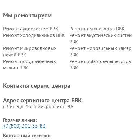
Мы ремонтируем
Ремонт аудиосистем BBK
Ремонт телевизоров BBK
Ремонт холодильников BBK
Ремонт акустических систем
BBK
Ремонт микроволновых
Ремонт морозильных камер
печей BBK
BBK
Ремонт посудомоечных
Ремонт роботов-пылесосов
машин BBK
BBK
Ремонт ресиверов BBK
Ремонт музыкальных центров
BBK
Контакты сервис центра
Ремонт винных шкафов BBK
Адрес сервисного центра BBK:
г. Липецк, 15-й микрорайон, 9А
Горячая линия:
+7 (800) 301-55-83
Контактный телефон: