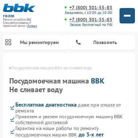
+7 (800) 301-55-83
Ежедневно, с 10:00 до 20:00
FIX-BBK
+7 (800) 301-55-83
Ремонт устройств BBK
Специализированный
Звонок бесплатный по РФ
cервисный центр г.
Липецк
Мы ремонтируем
Позвонить
пецке
Посудомоечная машина BBK не сливает воду
Посудомоечная машина
BBK
Не сливает воду
Бесплатная диагностика
даже при отказе от
ремонта
Привезем и увезем посудомоечную машину BBK
собственной доставкой
Ремонт микроволновых печей BBK
Ремонт музыкальных центров BBK
Ремонт акустических систем BBK
Ремонт морозильных камер BBK
Гарантия на наши работы по ремонту
до 3-х лет
посудомоечных машин BBK