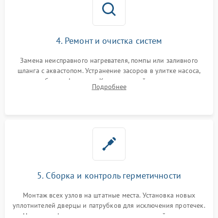
4. Ремонт и очистка систем
Замена неисправного нагревателя, помпы или заливного
шланга с аквастопом. Устранение засоров в улитке насоса,
патрубках и фильтрах. Компонентный ремонт платы
Подробнее
управления, восстановление поврежденной проводки.
5. Сборка и контроль герметичности
Монтаж всех узлов на штатные места. Установка новых
уплотнителей дверцы и патрубков для исключения протечек.
Надежная фиксация хомутов гидравлической системы,