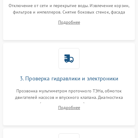
Отключение от сети и перекрытие воды. Извлечение корзин,
фильтров и импеллеров. Снятие боковых стенок, фасада
дверцы или нижнего поддона для прямого доступа к
Подробнее
циркуляционному насосу, ТЭНу и сливной помпе.
3. Проверка гидравлики и электроники
Прозвонка мультиметром проточного ТЭНа, обмоток
двигателей насосов и впускного клапана. Диагностика
прессостата (датчика уровня воды), датчика мутности,
Подробнее
концевика дверцы и электронного модуля управления.