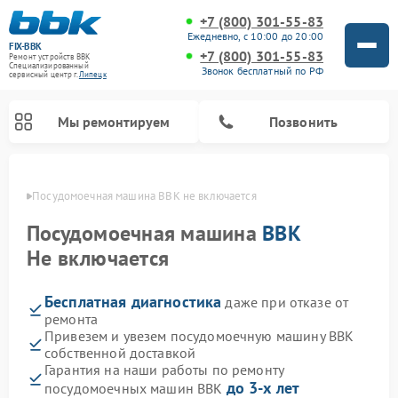
+7 (800) 301-55-83
Ежедневно, с 10:00 до 20:00
FIX-BBK
+7 (800) 301-55-83
Ремонт устройств BBK
Специализированный
Звонок бесплатный по РФ
cервисный центр г.
Липецк
Мы ремонтируем
Позвонить
пецке
Посудомоечная машина BBK не включается
Посудомоечная машина
BBK
Не включается
Бесплатная диагностика
даже при отказе от
ремонта
Привезем и увезем посудомоечную машину BBK
собственной доставкой
Ремонт микроволновых печей BBK
Ремонт музыкальных центров BBK
Ремонт акустических систем BBK
Ремонт морозильных камер BBK
Гарантия на наши работы по ремонту
до 3-х лет
посудомоечных машин BBK