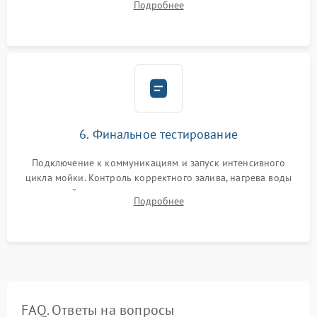
Подробнее
сборка корпуса и установка датчика поплавка.
6. Финальное тестирование
Подключение к коммуникациям и запуск интенсивного
цикла мойки. Контроль корректного залива, нагрева воды
до нужной температуры, отсутствия посторонних шумов,
Подробнее
штатного слива и абсолютной сухости в поддоне.
FAQ. Ответы на вопросы