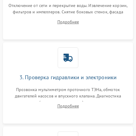
Отключение от сети и перекрытие воды. Извлечение корзин,
фильтров и импеллеров. Снятие боковых стенок, фасада
дверцы или нижнего поддона для прямого доступа к
Подробнее
циркуляционному насосу, ТЭНу и сливной помпе.
3. Проверка гидравлики и электроники
Прозвонка мультиметром проточного ТЭНа, обмоток
двигателей насосов и впускного клапана. Диагностика
прессостата (датчика уровня воды), датчика мутности,
Подробнее
концевика дверцы и электронного модуля управления.