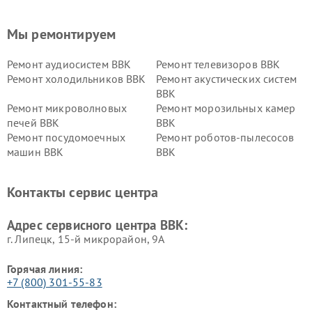
Мы ремонтируем
Ремонт аудиосистем BBK
Ремонт телевизоров BBK
Ремонт холодильников BBK
Ремонт акустических систем
BBK
Ремонт микроволновых
Ремонт морозильных камер
печей BBK
BBK
Ремонт посудомоечных
Ремонт роботов-пылесосов
машин BBK
BBK
Ремонт ресиверов BBK
Ремонт музыкальных центров
BBK
Контакты сервис центра
Ремонт винных шкафов BBK
Адрес сервисного центра BBK:
г. Липецк, 15-й микрорайон, 9А
Горячая линия:
+7 (800) 301-55-83
Контактный телефон: