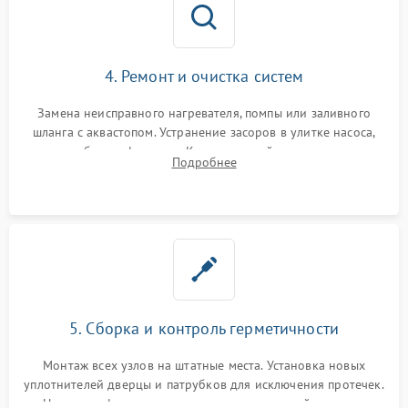
4. Ремонт и очистка систем
Замена неисправного нагревателя, помпы или заливного
шланга с аквастопом. Устранение засоров в улитке насоса,
патрубках и фильтрах. Компонентный ремонт платы
Подробнее
управления, восстановление поврежденной проводки.
5. Сборка и контроль герметичности
Монтаж всех узлов на штатные места. Установка новых
уплотнителей дверцы и патрубков для исключения протечек.
Надежная фиксация хомутов гидравлической системы,