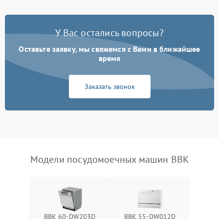
Проблемы с набором
1800 ₽
Подробнее →
воды
У Вас остались вопросы?
Оставьте заявку, мы свяжемся с Вами в ближайшее
Не работает сушилка
2100 ₽
Подробнее →
время
Сбои в работе таймера
1700 ₽
Подробнее →
Заказать звонок
Проблемы с
2100 ₽
Подробнее →
циркуляционным насосом
Модели посудомоечных машин BBK
BBK 60-DW203D
BBK 55-DW012D