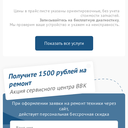
Цены в прайс-листе указаны ориентировочные, без учета
стоимости запчастей.
Записывайтесь на бесплатную диагностику.
Мы проверим ваше устройство и укажем на неисправность.
Показать все услуги
Получите 1500 рублей на
ремонт
Акция сервисного центра BBK
При оформлении заявки на ремонт техники через
сайт,
действует персональная бессрочная скидка