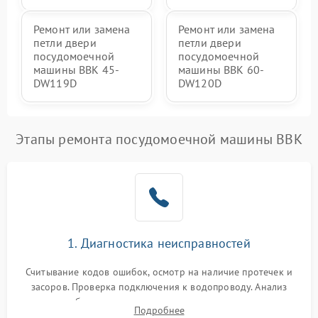
Ремонт или замена
Ремонт или замена
петли двери
петли двери
посудомоечной
посудомоечной
машины BBK 45-
машины BBK 60-
DW119D
DW120D
Этапы ремонта посудомоечной машины BBK
1. Диагностика неисправностей
Считывание кодов ошибок, осмотр на наличие протечек и
засоров. Проверка подключения к водопроводу. Анализ
жалоб на отсутствие слива, нагрева, вращения
Подробнее
разбрызгивателей или срабатывание системы защиты