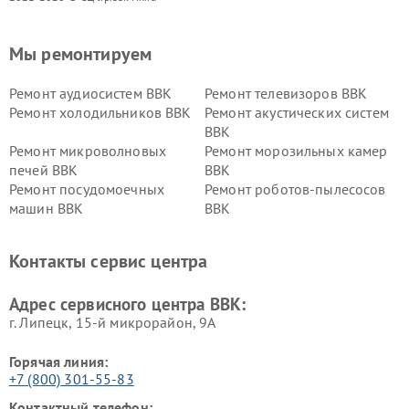
Мы ремонтируем
Ремонт аудиосистем BBK
Ремонт телевизоров BBK
Ремонт холодильников BBK
Ремонт акустических систем
BBK
Ремонт микроволновых
Ремонт морозильных камер
печей BBK
BBK
Ремонт посудомоечных
Ремонт роботов-пылесосов
машин BBK
BBK
Ремонт ресиверов BBK
Ремонт музыкальных центров
BBK
Контакты сервис центра
Ремонт винных шкафов BBK
Адрес сервисного центра BBK:
г. Липецк, 15-й микрорайон, 9А
Горячая линия:
+7 (800) 301-55-83
Контактный телефон: