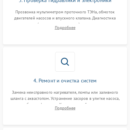
3. Проверка гидравлики и электроники
Прозвонка мультиметром проточного ТЭНа, обмоток
двигателей насосов и впускного клапана. Диагностика
прессостата (датчика уровня воды), датчика мутности,
Подробнее
концевика дверцы и электронного модуля управления.
4. Ремонт и очистка систем
Замена неисправного нагревателя, помпы или заливного
шланга с аквастопом. Устранение засоров в улитке насоса,
патрубках и фильтрах. Компонентный ремонт платы
Подробнее
управления, восстановление поврежденной проводки.