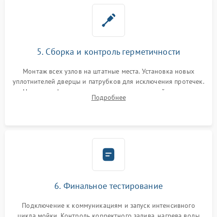
5. Сборка и контроль герметичности
Монтаж всех узлов на штатные места. Установка новых
уплотнителей дверцы и патрубков для исключения протечек.
Надежная фиксация хомутов гидравлической системы,
Подробнее
сборка корпуса и установка датчика поплавка.
6. Финальное тестирование
Подключение к коммуникациям и запуск интенсивного
цикла мойки. Контроль корректного залива, нагрева воды