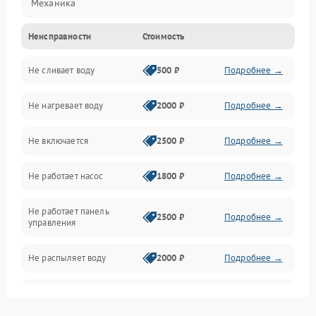
Механика
Неисправности
Стоимость
Управление
Не сливает воду
500 ₽
Подробнее →
Электропитание
Не нагревает воду
2000 ₽
Подробнее →
Датчики
Не включается
2500 ₽
Подробнее →
Нагрев
Не работает насос
1800 ₽
Подробнее →
Вода
Не работает панель
Гигиена
2500 ₽
Подробнее →
управления
Программное обеспечение
Не распыляет воду
2000 ₽
Подробнее →
Не запускается цикл
1800 ₽
Подробнее →
стирки