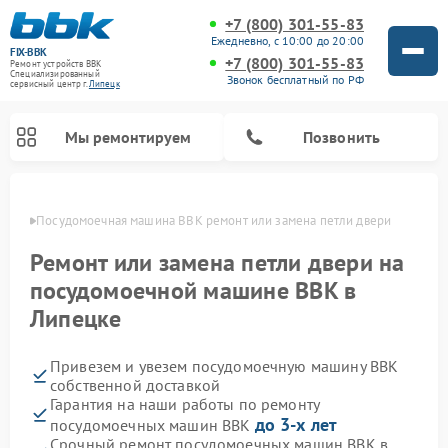
+7 (800) 301-55-83
Ежедневно, с 10:00 до 20:00
FIX-BBK
+7 (800) 301-55-83
Ремонт устройств BBK
Специализированный
Звонок бесплатный по РФ
cервисный центр г.
Липецк
Мы ремонтируем
Позвонить
пецке
Посудомоечная машина BBK ремонт или замена петли двери
Ремонт или замена петли двери на
посудомоечной машине BBK в
Липецке
Привезем и увезем посудомоечную машину BBK
собственной доставкой
Гарантия на наши работы по ремонту
Ремонт микроволновых печей BBK
Ремонт музыкальных центров BBK
Ремонт акустических систем BBK
Ремонт морозильных камер BBK
до 3-х лет
посудомоечных машин BBK
Срочный ремонт посудомоечных машин BBK в