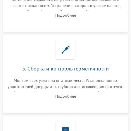
шланга с аквастопом. Устранение засоров в улитке насоса,
патрубках и фильтрах. Компонентный ремонт платы
Подробнее
управления, восстановление поврежденной проводки.
5. Сборка и контроль герметичности
Монтаж всех узлов на штатные места. Установка новых
уплотнителей дверцы и патрубков для исключения протечек.
Надежная фиксация хомутов гидравлической системы,
Подробнее
сборка корпуса и установка датчика поплавка.