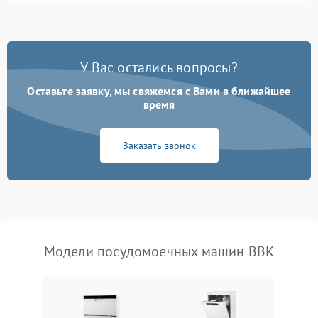
1800 ₽
Подробнее →
стирки
Проблемы с набором
1800 ₽
Подробнее →
воды
У Вас остались вопросы?
Оставьте заявку, мы свяжемся с Вами в ближайшее
Не работает сушилка
2100 ₽
Подробнее →
время
Сбои в работе таймера
1700 ₽
Подробнее →
Заказать звонок
Проблемы с
2100 ₽
Подробнее →
циркуляционным насосом
Модели посудомоечных машин BBK