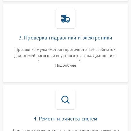
3. Проверка гидравлики и электроники
Прозвонка мультиметром проточного ТЭНа, обмоток
двигателей насосов и впускного клапана. Диагностика
прессостата (датчика уровня воды), датчика мутности,
Подробнее
концевика дверцы и электронного модуля управления.
4. Ремонт и очистка систем
Замена неисправного нагревателя, помпы или заливного