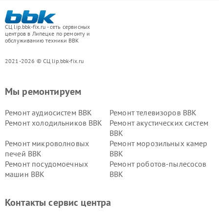
СЦ lip.bbk-fix.ru - сеть сервисных
центров в Липецке по ремонту и
обслуживанию техники BBK
2021-2026 © СЦ lip.bbk-fix.ru
Мы ремонтируем
Ремонт аудиосистем BBK
Ремонт телевизоров BBK
Ремонт холодильников BBK
Ремонт акустических систем
BBK
Ремонт микроволновых
Ремонт морозильных камер
печей BBK
BBK
Ремонт посудомоечных
Ремонт роботов-пылесосов
машин BBK
BBK
Ремонт ресиверов BBK
Ремонт музыкальных центров
BBK
Контакты сервис центра
Ремонт винных шкафов BBK