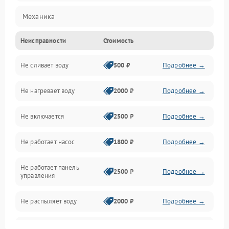
Механика
Неисправности
Стоимость
Управление
Не сливает воду
500 ₽
Подробнее →
Электропитание
Не нагревает воду
2000 ₽
Подробнее →
Датчики
Не включается
2500 ₽
Подробнее →
Нагрев
Не работает насос
1800 ₽
Подробнее →
Вода
Не работает панель
Гигиена
2500 ₽
Подробнее →
управления
Программное обеспечение
Не распыляет воду
2000 ₽
Подробнее →
Не запускается цикл