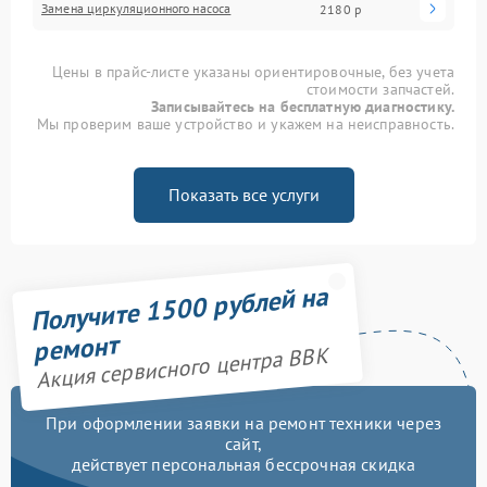
Замена циркуляционного насоса
2180 р
Цены в прайс-листе указаны ориентировочные, без учета
стоимости запчастей.
Записывайтесь на бесплатную диагностику.
Мы проверим ваше устройство и укажем на неисправность.
Показать все услуги
Получите 1500 рублей на
ремонт
Акция сервисного центра BBK
При оформлении заявки на ремонт техники через
сайт,
действует персональная бессрочная скидка