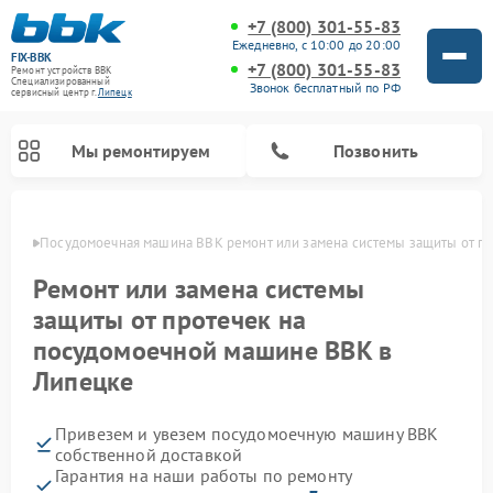
+7 (800) 301-55-83
Ежедневно, с 10:00 до 20:00
FIX-BBK
+7 (800) 301-55-83
Ремонт устройств BBK
Специализированный
Звонок бесплатный по РФ
cервисный центр г.
Липецк
Мы ремонтируем
Позвонить
пецке
Посудомоечная машина BBK ремонт или замена системы защиты от п
Ремонт или замена системы
защиты от протечек на
посудомоечной машине BBK в
Липецке
Привезем и увезем посудомоечную машину BBK
Ремонт микроволновых печей BBK
Ремонт музыкальных центров BBK
Ремонт акустических систем BBK
Ремонт морозильных камер BBK
собственной доставкой
Гарантия на наши работы по ремонту