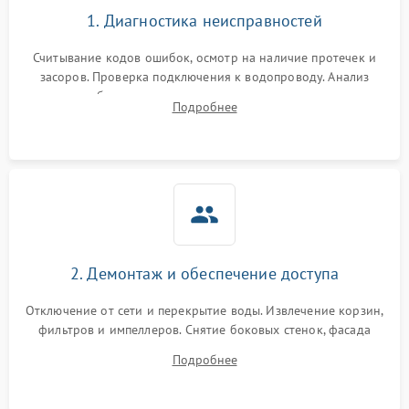
1. Диагностика неисправностей
Считывание кодов ошибок, осмотр на наличие протечек и
засоров. Проверка подключения к водопроводу. Анализ
жалоб на отсутствие слива, нагрева, вращения
Подробнее
разбрызгивателей или срабатывание системы защиты
аквастоп.
2. Демонтаж и обеспечение доступа
Отключение от сети и перекрытие воды. Извлечение корзин,
фильтров и импеллеров. Снятие боковых стенок, фасада
дверцы или нижнего поддона для прямого доступа к
Подробнее
циркуляционному насосу, ТЭНу и сливной помпе.