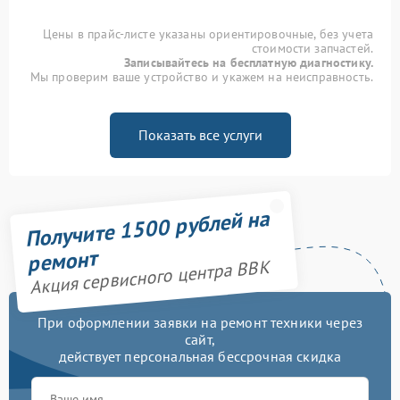
Цены в прайс-листе указаны ориентировочные, без учета
стоимости запчастей.
Записывайтесь на бесплатную диагностику.
Мы проверим ваше устройство и укажем на неисправность.
Показать все услуги
Получите 1500 рублей на
ремонт
Акция сервисного центра BBK
При оформлении заявки на ремонт техники через
сайт,
действует персональная бессрочная скидка