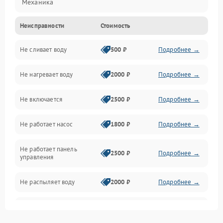
Механика
Неисправности
Стоимость
Управление
Не сливает воду
500 ₽
Подробнее →
Электропитание
Не нагревает воду
2000 ₽
Подробнее →
Датчики
Не включается
2500 ₽
Подробнее →
Нагрев
Не работает насос
1800 ₽
Подробнее →
Вода
Не работает панель
Гигиена
2500 ₽
Подробнее →
управления
Программное обеспечение
Не распыляет воду
2000 ₽
Подробнее →
Не запускается цикл
1800 ₽
Подробнее →
стирки