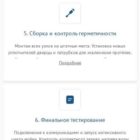
5. Сборка и контроль герметичности
Монтаж всех узлов на штатные места. Установка новых
уплотнителей дверцы и патрубков для исключения протечек.
Надежная фиксация хомутов гидравлической системы,
Подробнее
сборка корпуса и установка датчика поплавка.
6. Финальное тестирование
Подключение к коммуникациям и запуск интенсивного
цикла мойки. Контроль корректного залива, нагрева воды