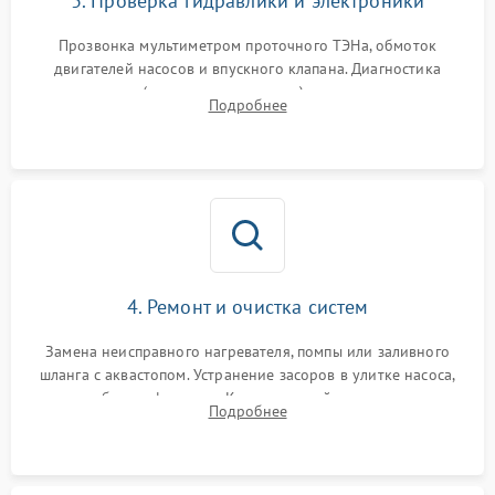
3. Проверка гидравлики и электроники
Прозвонка мультиметром проточного ТЭНа, обмоток
двигателей насосов и впускного клапана. Диагностика
прессостата (датчика уровня воды), датчика мутности,
Подробнее
концевика дверцы и электронного модуля управления.
4. Ремонт и очистка систем
Замена неисправного нагревателя, помпы или заливного
шланга с аквастопом. Устранение засоров в улитке насоса,
патрубках и фильтрах. Компонентный ремонт платы
Подробнее
управления, восстановление поврежденной проводки.