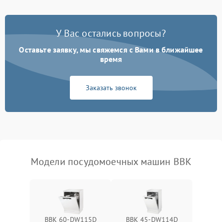
Проблемы с набором
1800 ₽
Подробнее →
воды
У Вас остались вопросы?
Оставьте заявку, мы свяжемся с Вами в ближайшее
Не работает сушилка
2100 ₽
Подробнее →
время
Сбои в работе таймера
1700 ₽
Подробнее →
Заказать звонок
Проблемы с
2100 ₽
Подробнее →
циркуляционным насосом
Модели посудомоечных машин BBK
BBK 60-DW115D
BBK 45-DW114D