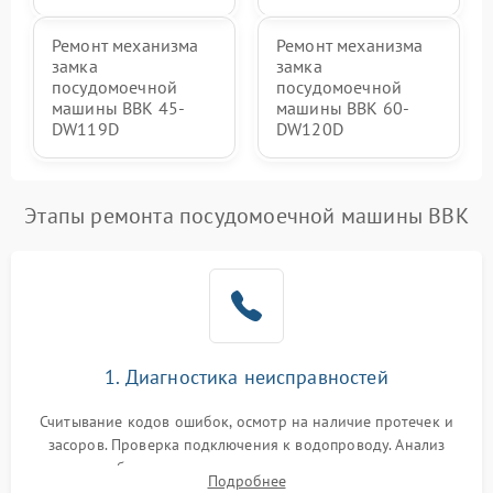
Ремонт механизма
Ремонт механизма
замка
замка
посудомоечной
посудомоечной
машины BBK 45-
машины BBK 60-
DW119D
DW120D
Этапы ремонта посудомоечной машины BBK
1. Диагностика неисправностей
Считывание кодов ошибок, осмотр на наличие протечек и
засоров. Проверка подключения к водопроводу. Анализ
жалоб на отсутствие слива, нагрева, вращения
Подробнее
разбрызгивателей или срабатывание системы защиты