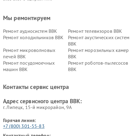
Мы ремонтируем
Ремонт аудиосистем BBK
Ремонт телевизоров BBK
Ремонт холодильников BBK
Ремонт акустических систем
BBK
Ремонт микроволновых
Ремонт морозильных камер
печей BBK
BBK
Ремонт посудомоечных
Ремонт роботов-пылесосов
машин BBK
BBK
Ремонт ресиверов BBK
Ремонт музыкальных центров
BBK
Контакты сервис центра
Ремонт винных шкафов BBK
Адрес сервисного центра BBK:
г. Липецк, 15-й микрорайон, 9А
Горячая линия:
+7 (800) 301-55-83
Контактный телефон: