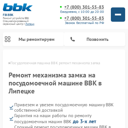
+7 (800) 301-55-83
Ежедневно, с 10:00 до 20:00
FIX-BBK
+7 (800) 301-55-83
Ремонт устройств BBK
Специализированный
Звонок бесплатный по РФ
cервисный центр г.
Липецк
Мы ремонтируем
Позвонить
пецке
Посудомоечная машина BBK ремонт механизма замка
Ремонт механизма замка на
посудомоечной машине BBK в
Липецке
Привезем и увезем посудомоечную машину BBK
собственной доставкой
Гарантия на наши работы по ремонту
Ремонт микроволновых печей BBK
Ремонт музыкальных центров BBK
Ремонт акустических систем BBK
Ремонт морозильных камер BBK
до 3-х лет
посудомоечных машин BBK
Срочный ремонт посудомоечных машин BBK в