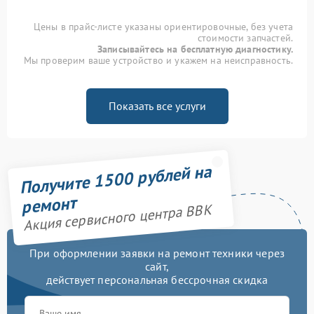
Цены в прайс-листе указаны ориентировочные, без учета
стоимости запчастей.
Записывайтесь на бесплатную диагностику.
Мы проверим ваше устройство и укажем на неисправность.
Показать все услуги
Получите 1500 рублей на
ремонт
Акция сервисного центра BBK
При оформлении заявки на ремонт техники через
сайт,
действует персональная бессрочная скидка