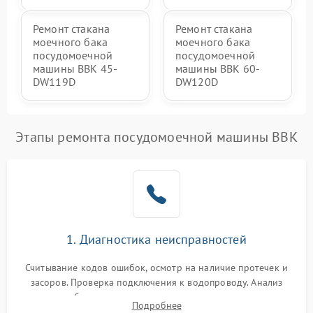
Ремонт стакана
Ремонт стакана
моечного бака
моечного бака
посудомоечной
посудомоечной
машины BBK 45-
машины BBK 60-
DW119D
DW120D
Этапы ремонта посудомоечной машины BBK
1. Диагностика неисправностей
Считывание кодов ошибок, осмотр на наличие протечек и
засоров. Проверка подключения к водопроводу. Анализ
жалоб на отсутствие слива, нагрева, вращения
Подробнее
разбрызгивателей или срабатывание системы защиты