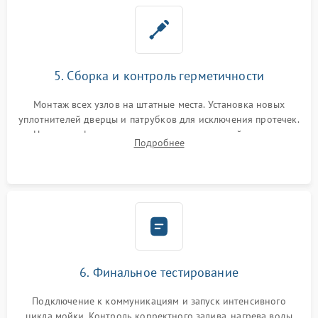
5. Сборка и контроль герметичности
Монтаж всех узлов на штатные места. Установка новых
уплотнителей дверцы и патрубков для исключения протечек.
Надежная фиксация хомутов гидравлической системы,
Подробнее
сборка корпуса и установка датчика поплавка.
6. Финальное тестирование
Подключение к коммуникациям и запуск интенсивного
цикла мойки. Контроль корректного залива, нагрева воды