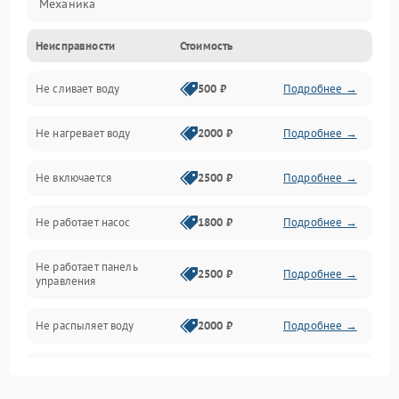
Механика
Неисправности
Стоимость
Управление
Не сливает воду
500 ₽
Подробнее →
Электропитание
Не нагревает воду
2000 ₽
Подробнее →
Датчики
Не включается
2500 ₽
Подробнее →
Нагрев
Не работает насос
1800 ₽
Подробнее →
Вода
Не работает панель
Гигиена
2500 ₽
Подробнее →
управления
Программное обеспечение
Не распыляет воду
2000 ₽
Подробнее →
Не запускается цикл
1800 ₽
Подробнее →
стирки