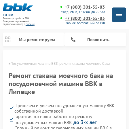
+7 (800) 301-55-83
Ежедневно, с 10:00 до 20:00
FIX-BBK
+7 (800) 301-55-83
Ремонт устройств BBK
Специализированный
Звонок бесплатный по РФ
cервисный центр г.
Липецк
Мы ремонтируем
Позвонить
пецке
Посудомоечная машина BBK ремонт стакана моечного бака
Ремонт стакана моечного бака на
посудомоечной машине BBK в
Липецке
Привезем и увезем посудомоечную машину BBK
собственной доставкой
Гарантия на наши работы по ремонту
Ремонт микроволновых печей BBK
Ремонт музыкальных центров BBK
Ремонт акустических систем BBK
Ремонт морозильных камер BBK
до 3-х лет
посудомоечных машин BBK
Срочный ремонт посудомоечных машин BBK в