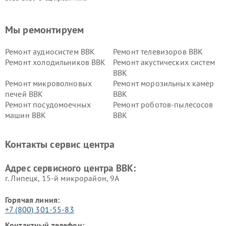
Мы ремонтируем
Ремонт аудиосистем BBK
Ремонт телевизоров BBK
Ремонт холодильников BBK
Ремонт акустических систем
BBK
Ремонт микроволновых
Ремонт морозильных камер
печей BBK
BBK
Ремонт посудомоечных
Ремонт роботов-пылесосов
машин BBK
BBK
Ремонт ресиверов BBK
Ремонт музыкальных центров
BBK
Контакты сервис центра
Ремонт винных шкафов BBK
Адрес сервисного центра BBK:
г. Липецк, 15-й микрорайон, 9А
Горячая линия:
+7 (800) 301-55-83
Контактный телефон: