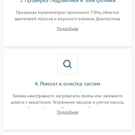
3. Проверка гидравлики и электроники
Прозвонка мультиметром проточного ТЭНа, обмоток
двигателей насосов и впускного клапана. Диагностика
прессостата (датчика уровня воды), датчика мутности,
Подробнее
концевика дверцы и электронного модуля управления.
4. Ремонт и очистка систем
Замена неисправного нагревателя, помпы или заливного
шланга с аквастопом. Устранение засоров в улитке насоса,
патрубках и фильтрах. Компонентный ремонт платы
Подробнее
управления, восстановление поврежденной проводки.