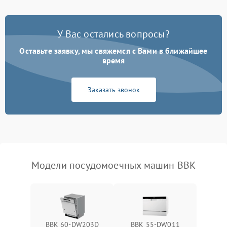
Проблемы с набором
1800 ₽
Подробнее →
воды
У Вас остались вопросы?
Оставьте заявку, мы свяжемся с Вами в ближайшее
Не работает сушилка
2100 ₽
Подробнее →
время
Сбои в работе таймера
1700 ₽
Подробнее →
Заказать звонок
Проблемы с
2100 ₽
Подробнее →
циркуляционным насосом
Модели посудомоечных машин BBK
BBK 60-DW203D
BBK 55-DW011