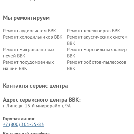
Мы ремонтируем
Ремонт аудиосистем BBK
Ремонт телевизоров BBK
Ремонт холодильников BBK
Ремонт акустических систем
BBK
Ремонт микроволновых
Ремонт морозильных камер
печей BBK
BBK
Ремонт посудомоечных
Ремонт роботов-пылесосов
машин BBK
BBK
Ремонт ресиверов BBK
Ремонт музыкальных центров
BBK
Контакты сервис центра
Ремонт винных шкафов BBK
Адрес сервисного центра BBK:
г. Липецк, 15-й микрорайон, 9А
Горячая линия:
+7 (800) 301-55-83
Контактный телефон: