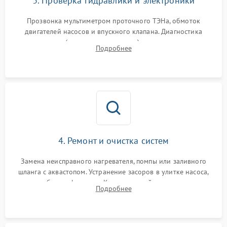
3. Проверка гидравлики и электроники
Прозвонка мультиметром проточного ТЭНа, обмоток
двигателей насосов и впускного клапана. Диагностика
прессостата (датчика уровня воды), датчика мутности,
Подробнее
концевика дверцы и электронного модуля управления.
4. Ремонт и очистка систем
Замена неисправного нагревателя, помпы или заливного
шланга с аквастопом. Устранение засоров в улитке насоса,
патрубках и фильтрах. Компонентный ремонт платы
Подробнее
управления, восстановление поврежденной проводки.