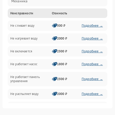
Механика
Неисправности
Стоимость
Управление
Не сливает воду
500 ₽
Подробнее →
Электропитание
Не нагревает воду
2000 ₽
Подробнее →
Датчики
Не включается
2500 ₽
Подробнее →
Нагрев
Не работает насос
1800 ₽
Подробнее →
Вода
Не работает панель
Гигиена
2500 ₽
Подробнее →
управления
Программное обеспечение
Не распыляет воду
2000 ₽
Подробнее →
Не запускается цикл
1800 ₽
Подробнее →
стирки