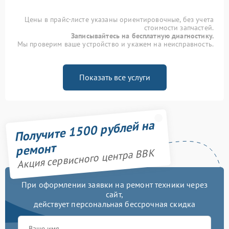
Цены в прайс-листе указаны ориентировочные, без учета
стоимости запчастей.
Записывайтесь на бесплатную диагностику.
Мы проверим ваше устройство и укажем на неисправность.
Показать все услуги
Получите 1500 рублей на
ремонт
Акция сервисного центра BBK
При оформлении заявки на ремонт техники через
сайт,
действует персональная бессрочная скидка