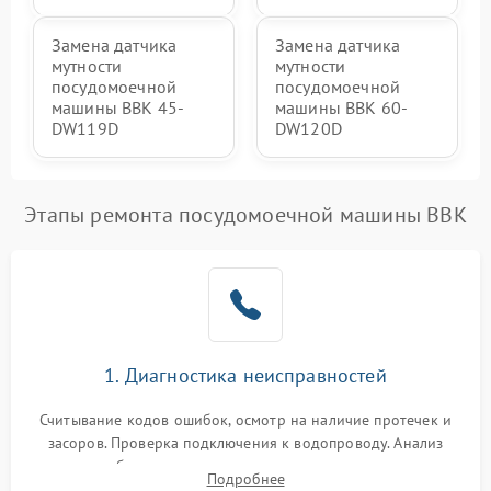
Замена датчика
Замена датчика
мутности
мутности
посудомоечной
посудомоечной
машины BBK 45-
машины BBK 60-
DW119D
DW120D
Этапы ремонта посудомоечной машины BBK
1. Диагностика неисправностей
Считывание кодов ошибок, осмотр на наличие протечек и
засоров. Проверка подключения к водопроводу. Анализ
жалоб на отсутствие слива, нагрева, вращения
Подробнее
разбрызгивателей или срабатывание системы защиты