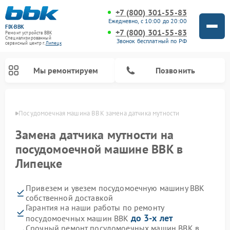
+7 (800) 301-55-83
Ежедневно, с 10:00 до 20:00
FIX-BBK
+7 (800) 301-55-83
Ремонт устройств BBK
Специализированный
Звонок бесплатный по РФ
cервисный центр г.
Липецк
Мы ремонтируем
Позвонить
пецке
Посудомоечная машина BBK замена датчика мутности
Замена датчика мутности на
посудомоечной машине BBK в
Липецке
Привезем и увезем посудомоечную машину BBK
собственной доставкой
Гарантия на наши работы по ремонту
Ремонт микроволновых печей BBK
Ремонт музыкальных центров BBK
Ремонт акустических систем BBK
Ремонт морозильных камер BBK
до 3-х лет
посудомоечных машин BBK
Срочный ремонт посудомоечных машин BBK в