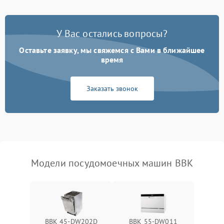
Проблемы с набором
1800 ₽
Подробнее →
воды
У Вас остались вопросы?
Оставьте заявку, мы свяжемся с Вами в ближайшее
Не работает сушилка
2100 ₽
Подробнее →
время
Сбои в работе таймера
1700 ₽
Подробнее →
Заказать звонок
Проблемы с
2100 ₽
Подробнее →
циркуляционным насосом
Модели посудомоечных машин BBK
BBK 45-DW202D
BBK 55-DW011