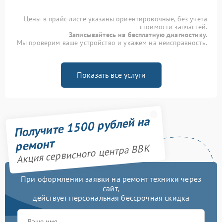
Цены в прайс-листе указаны ориентировочные, без учета
стоимости запчастей.
Записывайтесь на бесплатную диагностику.
Мы проверим ваше устройство и укажем на неисправность.
Показать все услуги
Получите 1500 рублей на
ремонт
Акция сервисного центра BBK
При оформлении заявки на ремонт техники через
сайт,
действует персональная бессрочная скидка