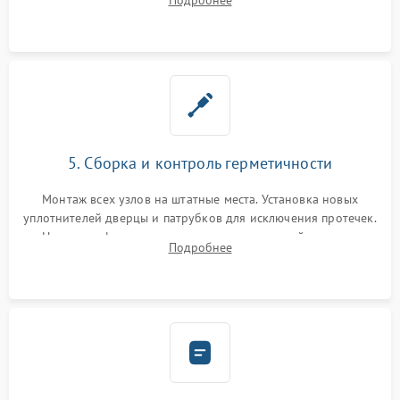
Подробнее
управления, восстановление поврежденной проводки.
5. Сборка и контроль герметичности
Монтаж всех узлов на штатные места. Установка новых
уплотнителей дверцы и патрубков для исключения протечек.
Надежная фиксация хомутов гидравлической системы,
Подробнее
сборка корпуса и установка датчика поплавка.