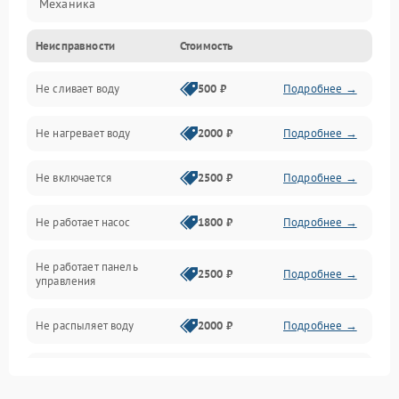
Механика
Неисправности
Стоимость
Управление
Не сливает воду
500 ₽
Подробнее →
Электропитание
Не нагревает воду
2000 ₽
Подробнее →
Датчики
Не включается
2500 ₽
Подробнее →
Нагрев
Не работает насос
1800 ₽
Подробнее →
Вода
Не работает панель
Гигиена
2500 ₽
Подробнее →
управления
Программное обеспечение
Не распыляет воду
2000 ₽
Подробнее →
Не запускается цикл
1800 ₽
Подробнее →
стирки