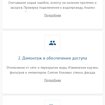
Считывание кодов ошибок, осмотр на наличие протечек и
засоров. Проверка подключения к водопроводу. Анализ
жалоб на отсутствие слива, нагрева, вращения
Подробнее
разбрызгивателей или срабатывание системы защиты
аквастоп.
2. Демонтаж и обеспечение доступа
Отключение от сети и перекрытие воды. Извлечение корзин,
фильтров и импеллеров. Снятие боковых стенок, фасада
дверцы или нижнего поддона для прямого доступа к
Подробнее
циркуляционному насосу, ТЭНу и сливной помпе.