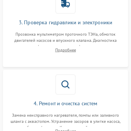
3. Проверка гидравлики и электроники
Прозвонка мультиметром проточного ТЭНа, обмоток
двигателей насосов и впускного клапана. Диагностика
прессостата (датчика уровня воды), датчика мутности,
Подробнее
концевика дверцы и электронного модуля управления.
4. Ремонт и очистка систем
Замена неисправного нагревателя, помпы или заливного
шланга с аквастопом. Устранение засоров в улитке насоса,
патрубках и фильтрах. Компонентный ремонт платы