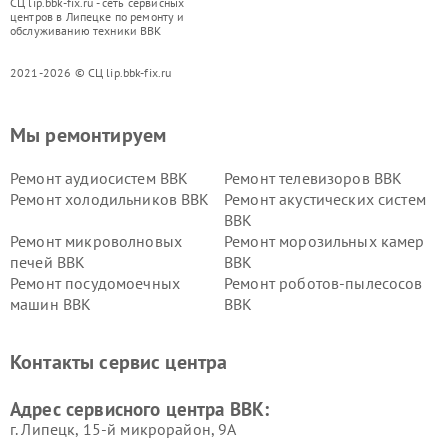
СЦ lip.bbk-fix.ru - сеть сервисных
центров в Липецке по ремонту и
обслуживанию техники BBK
2021-2026 © СЦ lip.bbk-fix.ru
Мы ремонтируем
Ремонт аудиосистем BBK
Ремонт телевизоров BBK
Ремонт холодильников BBK
Ремонт акустических систем
BBK
Ремонт микроволновых
Ремонт морозильных камер
печей BBK
BBK
Ремонт посудомоечных
Ремонт роботов-пылесосов
машин BBK
BBK
Ремонт ресиверов BBK
Ремонт музыкальных центров
BBK
Контакты сервис центра
Ремонт винных шкафов BBK
Адрес сервисного центра BBK:
г. Липецк, 15-й микрорайон, 9А