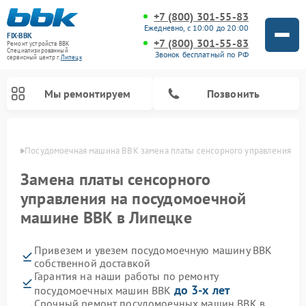
+7 (800) 301-55-83
Ежедневно, с 10:00 до 20:00
FIX-BBK
+7 (800) 301-55-83
Ремонт устройств BBK
Специализированный
Звонок бесплатный по РФ
cервисный центр г.
Липецк
Мы ремонтируем
Позвонить
пецке
Посудомоечная машина BBK замена платы сенсорного управления
Замена платы сенсорного
управления на посудомоечной
машине BBK в Липецке
Привезем и увезем посудомоечную машину BBK
собственной доставкой
Гарантия на наши работы по ремонту
Ремонт микроволновых печей BBK
Ремонт музыкальных центров BBK
Ремонт акустических систем BBK
Ремонт морозильных камер BBK
до 3-х лет
посудомоечных машин BBK
Срочный ремонт посудомоечных машин BBK в