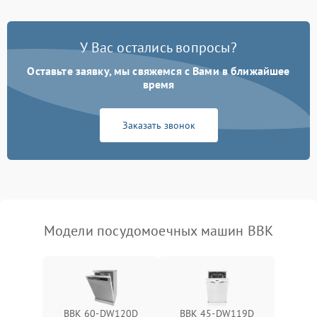
Проблемы с набором
1800 ₽
Подробнее →
воды
У Вас остались вопросы?
Оставьте заявку, мы свяжемся с Вами в ближайшее
Не работает сушилка
2100 ₽
Подробнее →
время
Сбои в работе таймера
1700 ₽
Подробнее →
Заказать звонок
Проблемы с
2100 ₽
Подробнее →
циркуляционным насосом
Модели посудомоечных машин BBK
BBK 60-DW120D
BBK 45-DW119D