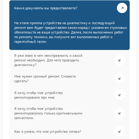
Какие документы вы предоставляете?
На этапе приема устройства на диагностику и последующий
ремонт вам будет предоставлен заказ-наряд с указанием страховых
обязательств на ваше устройство. Далее, после выполнения работ
по ремонту техники, вы получите акт выполненных работ и
гарантийный талон.
Я уже знаю в чем неисправность и какой
ремонт необходим. Для чего проводить
диагностику?
Мне нужен срочный ремонт. Сможете
сделать?
Я хочу, чтобы мое устройство
ремонтировали при мне.
Я хочу, чтобы мое устройство
ремонтировалось только оригинальными
запчастями.
Как я узнаю, что мое устройство готово?