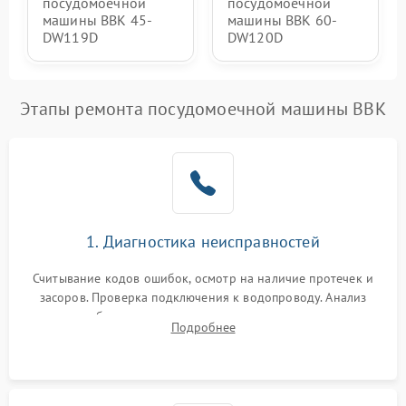
посудомоечной
посудомоечной
машины BBK 45-
машины BBK 60-
DW119D
DW120D
Этапы ремонта посудомоечной машины BBK
1. Диагностика неисправностей
Считывание кодов ошибок, осмотр на наличие протечек и
засоров. Проверка подключения к водопроводу. Анализ
жалоб на отсутствие слива, нагрева, вращения
Подробнее
разбрызгивателей или срабатывание системы защиты
аквастоп.