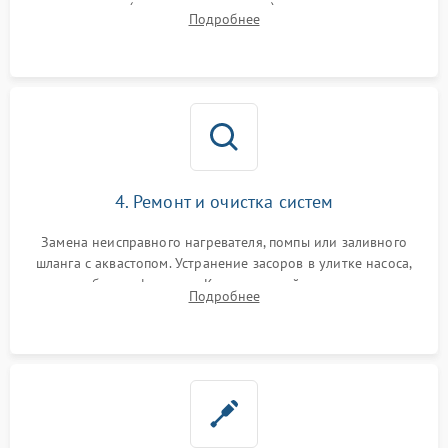
прессостата (датчика уровня воды), датчика мутности,
Подробнее
концевика дверцы и электронного модуля управления.
4. Ремонт и очистка систем
Замена неисправного нагревателя, помпы или заливного
шланга с аквастопом. Устранение засоров в улитке насоса,
патрубках и фильтрах. Компонентный ремонт платы
Подробнее
управления, восстановление поврежденной проводки.