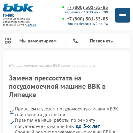
+7 (800) 301-55-83
Ежедневно, с 10:00 до 20:00
FIX-BBK
+7 (800) 301-55-83
Ремонт устройств BBK
Специализированный
Звонок бесплатный по РФ
cервисный центр г.
Липецк
Мы ремонтируем
Позвонить
пецке
Посудомоечная машина BBK замена прессостата
Замена прессостата на
посудомоечной машине BBK в
Липецке
Привезем и увезем посудомоечную машину BBK
собственной доставкой
Гарантия на наши работы по ремонту
Ремонт микроволновых печей BBK
Ремонт музыкальных центров BBK
Ремонт акустических систем BBK
Ремонт морозильных камер BBK
до 3-х лет
посудомоечных машин BBK
Срочный ремонт посудомоечных машин BBK в