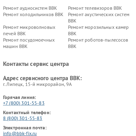
Ремонт аудиосистем BBK
Ремонт телевизоров BBK
Ремонт холодильников BBK
Ремонт акустических систем
BBK
Ремонт микроволновых
Ремонт морозильных камер
печей BBK
BBK
Ремонт посудомоечных
Ремонт роботов-пылесосов
машин BBK
BBK
Ремонт ресиверов BBK
Ремонт музыкальных центров
BBK
Контакты сервис центра
Ремонт винных шкафов BBK
Адрес сервисного центра BBK:
г. Липецк, 15-й микрорайон, 9А
Горячая линия:
+7 (800) 301-55-83
Контактный телефон:
8 (800) 301-55-83
Электронная почта:
info@bbk-fix.ru