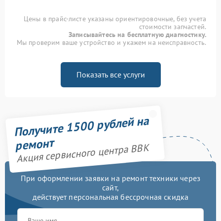
Цены в прайс-листе указаны ориентировочные, без учета
стоимости запчастей.
Записывайтесь на бесплатную диагностику.
Мы проверим ваше устройство и укажем на неисправность.
Показать все услуги
Получите 1500 рублей на
ремонт
Акция сервисного центра BBK
При оформлении заявки на ремонт техники через
сайт,
действует персональная бессрочная скидка