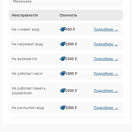
Механика
Неисправности
Стоимость
Управление
Не сливает воду
500 ₽
Подробнее →
Электропитание
Не нагревает воду
2000 ₽
Подробнее →
Датчики
Не включается
2500 ₽
Подробнее →
Нагрев
Не работает насос
1800 ₽
Подробнее →
Вода
Не работает панель
Гигиена
2500 ₽
Подробнее →
управления
Программное обеспечение
Не распыляет воду
2000 ₽
Подробнее →
Не запускается цикл
1800 ₽
Подробнее →
стирки