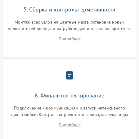
5. Сборка и контроль герметичности
Монтаж всех узлов на штатные места. Установка новых
уплотнителей дверцы и патрубков для исключения протечек.
Надежная фиксация хомутов гидравлической системы,
Подробнее
сборка корпуса и установка датчика поплавка.
6. Финальное тестирование
Подключение к коммуникациям и запуск интенсивного
цикла мойки. Контроль корректного залива, нагрева воды
до нужной температуры, отсутствия посторонних шумов,
Подробнее
штатного слива и абсолютной сухости в поддоне.