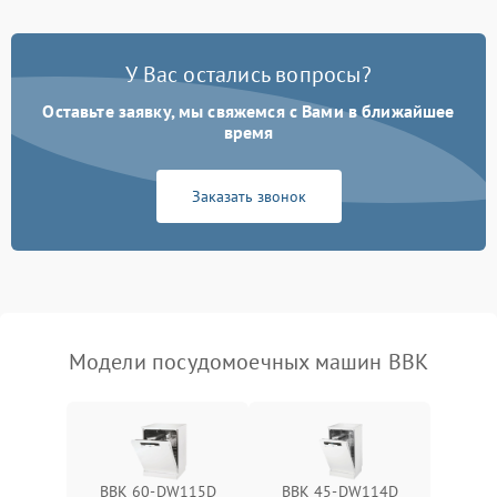
Проблемы с набором
1800 ₽
Подробнее →
воды
У Вас остались вопросы?
Оставьте заявку, мы свяжемся с Вами в ближайшее
Не работает сушилка
2100 ₽
Подробнее →
время
Сбои в работе таймера
1700 ₽
Подробнее →
Заказать звонок
Проблемы с
2100 ₽
Подробнее →
циркуляционным насосом
Модели посудомоечных машин BBK
BBK 60-DW115D
BBK 45-DW114D