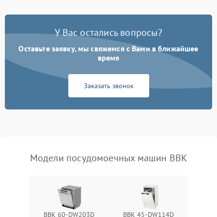
Проблемы с набором
1800 ₽
Подробнее →
воды
У Вас остались вопросы?
Оставьте заявку, мы свяжемся с Вами в ближайшее
Не работает сушилка
2100 ₽
Подробнее →
время
Сбои в работе таймера
1700 ₽
Подробнее →
Заказать звонок
Проблемы с
2100 ₽
Подробнее →
циркуляционным насосом
Модели посудомоечных машин BBK
BBK 60-DW203D
BBK 45-DW114D