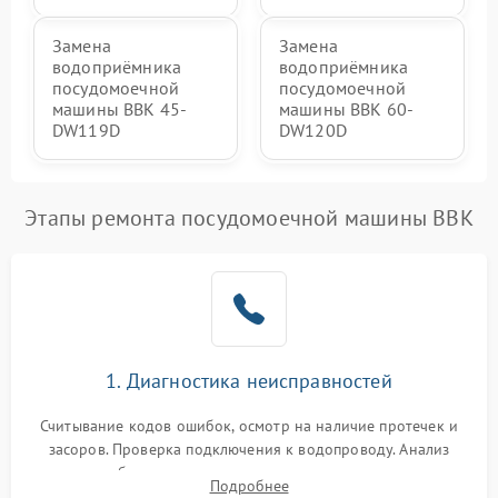
Замена
Замена
водоприёмника
водоприёмника
посудомоечной
посудомоечной
машины BBK 45-
машины BBK 60-
DW119D
DW120D
Этапы ремонта посудомоечной машины BBK
1. Диагностика неисправностей
Считывание кодов ошибок, осмотр на наличие протечек и
засоров. Проверка подключения к водопроводу. Анализ
жалоб на отсутствие слива, нагрева, вращения
Подробнее
разбрызгивателей или срабатывание системы защиты