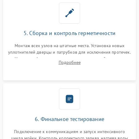
5. Сборка и контроль герметичности
Монтаж всех узлов на штатные места. Установка новых
уплотнителей дверцы и патрубков для исключения протечек.
Надежная фиксация хомутов гидравлической системы,
Подробнее
сборка корпуса и установка датчика поплавка.
6. Финальное тестирование
Подключение к коммуникациям и запуск интенсивного
цикла мойки. Контроль корректного залива, нагрева воды