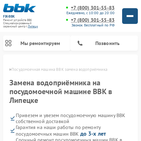
+7 (800) 301-55-83
Ежедневно, с 10:00 до 20:00
FIX-BBK
+7 (800) 301-55-83
Ремонт устройств BBK
Специализированный
Звонок бесплатный по РФ
cервисный центр г.
Липецк
Мы ремонтируем
Позвонить
пецке
Посудомоечная машина BBK замена водоприёмника
Замена водоприёмника на
посудомоечной машине BBK в
Липецке
Привезем и увезем посудомоечную машину BBK
собственной доставкой
Гарантия на наши работы по ремонту
Ремонт микроволновых печей BBK
Ремонт музыкальных центров BBK
Ремонт акустических систем BBK
Ремонт морозильных камер BBK
до 3-х лет
посудомоечных машин BBK
Срочный ремонт посудомоечных машин BBK в