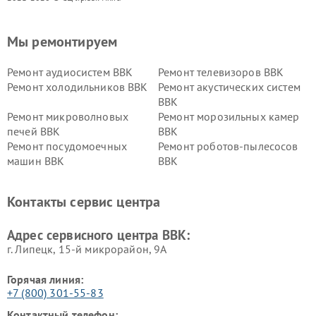
Мы ремонтируем
Ремонт аудиосистем BBK
Ремонт телевизоров BBK
Ремонт холодильников BBK
Ремонт акустических систем
BBK
Ремонт микроволновых
Ремонт морозильных камер
печей BBK
BBK
Ремонт посудомоечных
Ремонт роботов-пылесосов
машин BBK
BBK
Ремонт ресиверов BBK
Ремонт музыкальных центров
BBK
Контакты сервис центра
Ремонт винных шкафов BBK
Адрес сервисного центра BBK:
г. Липецк, 15-й микрорайон, 9А
Горячая линия:
+7 (800) 301-55-83
Контактный телефон: