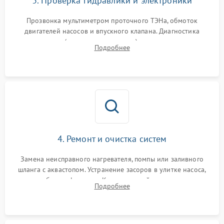
3. Проверка гидравлики и электроники
Прозвонка мультиметром проточного ТЭНа, обмоток
двигателей насосов и впускного клапана. Диагностика
прессостата (датчика уровня воды), датчика мутности,
Подробнее
концевика дверцы и электронного модуля управления.
4. Ремонт и очистка систем
Замена неисправного нагревателя, помпы или заливного
шланга с аквастопом. Устранение засоров в улитке насоса,
патрубках и фильтрах. Компонентный ремонт платы
Подробнее
управления, восстановление поврежденной проводки.