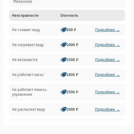
Механика
Неисправности
Стоимость
Управление
Не сливает воду
500 ₽
Подробнее →
Электропитание
Не нагревает воду
2000 ₽
Подробнее →
Датчики
Не включается
2500 ₽
Подробнее →
Нагрев
Не работает насос
1800 ₽
Подробнее →
Вода
Не работает панель
Гигиена
2500 ₽
Подробнее →
управления
Программное обеспечение
Не распыляет воду
2000 ₽
Подробнее →
Не запускается цикл
1800 ₽
Подробнее →
стирки