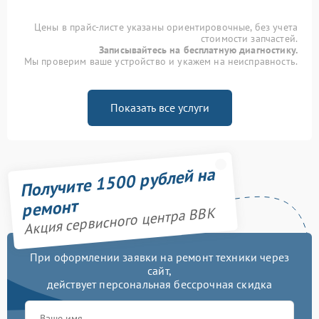
Цены в прайс-листе указаны ориентировочные, без учета
стоимости запчастей.
Записывайтесь на бесплатную диагностику.
Мы проверим ваше устройство и укажем на неисправность.
Показать все услуги
Получите 1500 рублей на
ремонт
Акция сервисного центра BBK
При оформлении заявки на ремонт техники через
сайт,
действует персональная бессрочная скидка