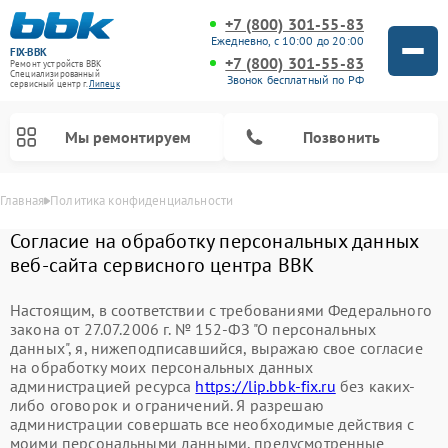
+7 (800) 301-55-83
Ежедневно, с 10:00 до 20:00
FIX-BBK
+7 (800) 301-55-83
Ремонт устройств BBK
Специализированный
Звонок бесплатный по РФ
cервисный центр г.
Липецк
Мы ремонтируем
Позвонить
Главная
Политика конфиденциальности
Согласие на обработку персональных данных
веб-сайта сервисного центра BBK
Настоящим, в соответствии с требованиями Федерального
закона от 27.07.2006 г. № 152-ФЗ "О персональных
данных", я, нижеподписавшийся, выражаю свое согласие
на обработку моих персональных данных
администрацией ресурса
https://lip.bbk-fix.ru
без каких-
либо оговорок и ограничений. Я разрешаю
Ремонт микроволновых печей BBK
Ремонт посудомоечных машин BBK
Ремонт акустических систем BBK
Ремонт морозильных камер BBK
Ремонт музыкальных центров BBK
администрации совершать все необходимые действия с
моими персональными данными, предусмотренные