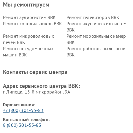
Мы ремонтируем
Ремонт аудиосистем BBK
Ремонт телевизоров BBK
Ремонт холодильников BBK
Ремонт акустических систем
BBK
Ремонт микроволновых
Ремонт морозильных камер
печей BBK
BBK
Ремонт посудомоечных
Ремонт роботов-пылесосов
машин BBK
BBK
Ремонт ресиверов BBK
Ремонт музыкальных центров
BBK
Контакты сервис центра
Ремонт винных шкафов BBK
Адрес сервисного центра BBK:
г. Липецк, 15-й микрорайон, 9А
Горячая линия:
+7 (800) 301-55-83
Контактный телефон:
8 (800) 301-55-83