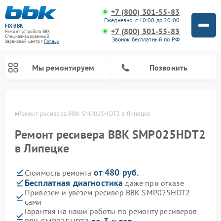
+7 (800) 301-55-83
Ежедневно, с 10:00 до 20:00
FIX-BBK
+7 (800) 301-55-83
Ремонт устройств BBK
Специализированный
Звонок бесплатный по РФ
cервисный центр г.
Липецк
Мы ремонтируем
Позвонить
пецке
Ремонт ресивера BBK SMP025HDT2 в Липецке
Ремонт ресивера BBK SMP025HDT2
в Липецке
от 480 руб.
Стоимость ремонта
Бесплатная диагностика
даже при отказе
Привезем и увезем ресивер BBK SMP025HDT2
сами
Ремонт микроволновых печей BBK
Ремонт посудомоечных машин BBK
Ремонт музыкальных центров BBK
Ремонт акустических систем BBK
Ремонт морозильных камер BBK
Гарантия на наши работы по ремонту ресиверов