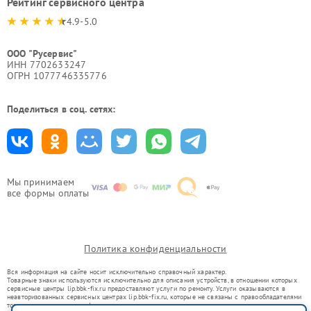
Рейтинг сервисного центра
4.9-5.0
ООО "Русервис"
ИНН 7702633247
ОГРН 1077746335776
Поделиться в соц. сетях:
Мы принимаем
все формы оплаты
Политика конфиденциальности
Вся информация на сайте носит исключительно справочный характер.
Товарные знаки используются исключительно для описания устройств, в отношении которых
сервисные центры lip.bbk-fix.ru предоставляют услуги по ремонту. Услуги оказываются в
неавторизованных сервисных центрах lip.bbk-fix.ru, которые не связаны с правообладателями
товарных знаков или их официальными представителями.