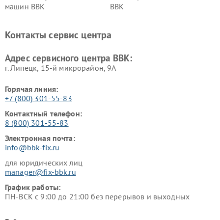
машин BBK
BBK
Ремонт ресиверов BBK
Ремонт музыкальных центров
BBK
Контакты сервис центра
Ремонт винных шкафов BBK
Адрес сервисного центра BBK:
г. Липецк, 15-й микрорайон, 9А
Горячая линия:
+7 (800) 301-55-83
Контактный телефон:
8 (800) 301-55-83
Электронная почта:
info@bbk-fix.ru
для юридических лиц
manager@fix-bbk.ru
График работы:
ПН-ВСК с 9:00 до 21:00 без перерывов и выходных