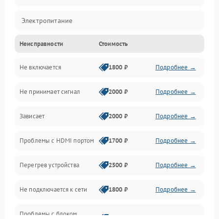
Электропитание
Неисправности
Стоимость
Интерфейсы
Не включается
1800 ₽
Подробнее →
Программное обеспечение
Не принимает сигнал
2000 ₽
Подробнее →
ПО
Зависает
2000 ₽
Подробнее →
Оптика
Проблемы с HDMI портом
1700 ₽
Подробнее →
Механические повреждения
Перегрев устройства
2500 ₽
Подробнее →
Управление
Не подключается к сети
1800 ₽
Подробнее →
Проблемы с блоком
2700 ₽
Подробнее →