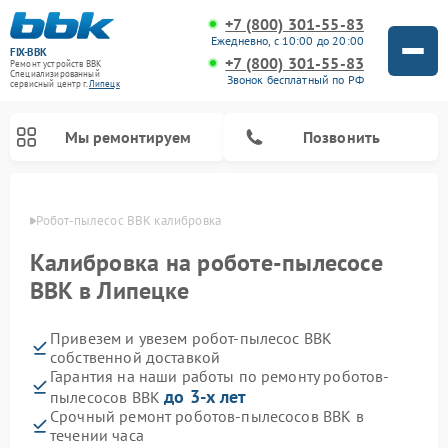
+7 (800) 301-55-83
Ежедневно, с 10:00 до 20:00
FIX-BBK
+7 (800) 301-55-83
Ремонт устройств BBK
Специализированный
Звонок бесплатный по РФ
cервисный центр г.
Липецк
Мы ремонтируем
Позвонить
пецке
Робот-пылесос BBK калибровка
Калибровка на роботе-пылесосе
BBK в Липецке
Привезем и увезем робот-пылесос BBK
собственной доставкой
Гарантия на наши работы по ремонту роботов-
до 3-х лет
пылесосов BBK
Ремонт микроволновых печей BBK
Ремонт посудомоечных машин BBK
Ремонт музыкальных центров BBK
Ремонт акустических систем BBK
Ремонт морозильных камер BBK
Срочный ремонт роботов-пылесосов BBK в
течении часа