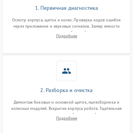
1. Первичная диагностика
Осмотр корпуса, щеток и колес. Проверка кодов ошибок
через приложение и звуковых сигналов. Замер емкости
аккумулятора и тестирование базовой станции зарядки.
Подробнее
Оценка работы лидара, бампера и датчиков падения для
локализации неисправности.
2. Разборка и очистка
Демонтаж боковых и основной щеток, пылесборника и
колесных модулей. Вскрытие корпуса робота. Тщательная
очистка внутренних полостей, шестерней и плат от
Подробнее
скопившейся пыли, волос и шерсти животных с
использованием сжатого воздуха и щеток.