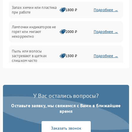
Неисправность резервуаров и систем подачи воды
Запах химии или пластика
1800 ₽
Подробнее →
при работе
Проблемы с механикой
Лампочки индикаторов не
горят или мигают
2000 ₽
Подробнее →
Батарея
некорректно
Режим работы
Пыль или волосы
застревают в щетках
1500 ₽
Подробнее →
слишком часто
Программные сбои
У Вас остались вопросы?
Оставьте заявку, мы свяжемся с Вами в ближайшее
время
Заказать звонок