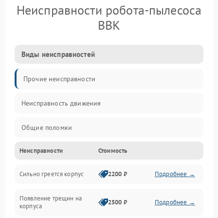
Неисправности робота-пылесоса
BBK
Виды неисправностей
Прочие неисправности
Неисправность движения
Общие поломки
Неисправности
Стоимость
Неисправность датчиков
Сильно греется корпус
2200 ₽
Подробнее →
Неисправность программного обеспечения
Появление трещин на
Проблемы с сигналом
2500 ₽
Подробнее →
корпуса