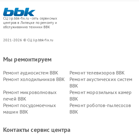
СЦ lip.bbk-fix.ru - сеть сервисных
центров в Липецке по ремонту и
обслуживанию техники BBK
2021-2026 © СЦ lip.bbk-fix.ru
Мы ремонтируем
Ремонт аудиосистем BBK
Ремонт телевизоров BBK
Ремонт холодильников BBK
Ремонт акустических систем
BBK
Ремонт микроволновых
Ремонт морозильных камер
печей BBK
BBK
Ремонт посудомоечных
Ремонт роботов-пылесосов
машин BBK
BBK
Ремонт ресиверов BBK
Ремонт музыкальных центров
BBK
Контакты сервис центра
Ремонт винных шкафов BBK