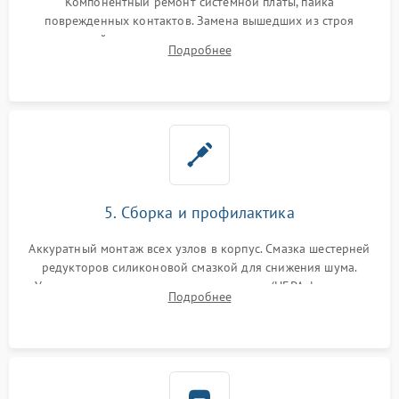
Компонентный ремонт системной платы, пайка
поврежденных контактов. Замена вышедших из строя
двигателей, изношенного аккумулятора, неисправного
Подробнее
лидара или помпы подачи воды. Восстановление шлейфов и
устранение последствий попадания влаги.
5. Сборка и профилактика
Аккуратный монтаж всех узлов в корпус. Смазка шестерней
редукторов силиконовой смазкой для снижения шума.
Установка новых расходных материалов (HEPA-фильтров,
Подробнее
микрофибры, щеток). Надежная фиксация разъемов и
проверка герметичности водяного контура.