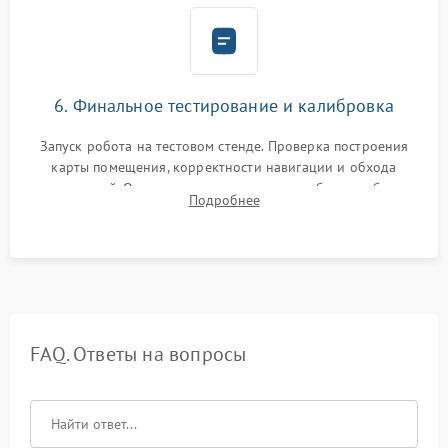
6. Финальное тестирование и калибровка
Запуск робота на тестовом стенде. Проверка построения
карты помещения, корректности навигации и обхода
препятствий. Оценка силы всасывания и работы турбины.
Подробнее
Тестирование автоматического возврата на док-станцию и
процесса зарядки.
FAQ. Ответы на вопросы