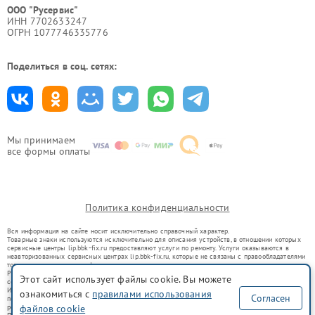
ООО "Русервис"
ИНН 7702633247
ОГРН 1077746335776
Поделиться в соц. сетях:
Мы принимаем
все формы оплаты
Политика конфиденциальности
Вся информация на сайте носит исключительно справочный характер.
Товарные знаки используются исключительно для описания устройств, в отношении которых
сервисные центры lip.bbk-fix.ru предоставляют услуги по ремонту. Услуги оказываются в
неавторизованных сервисных центрах lip.bbk-fix.ru, которые не связаны с правообладателями
товарных знаков или их официальными представителями.
Ремонт осуществляется для устройств, уже введенных в гражданский оборот в соответствии
Этот сайт использует файлы cookie. Вы можете
со статьей 1487 ГК РФ.
Использование товарных знаков не преследует цели индивидуализации услуг или введения
ознакомиться с
правилами использования
Согласен
потребителей в заблуждение, а служит для информирования о предоставляемых услугах по
файлов cookie
ремонту техники указанных брендов.