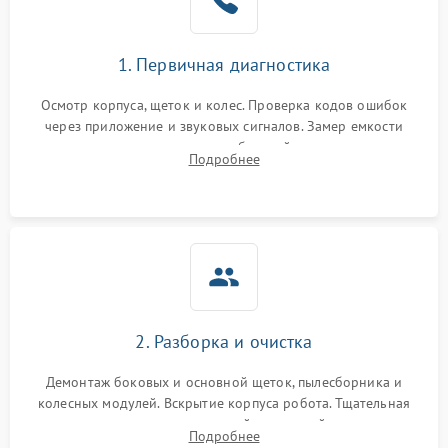
1. Первичная диагностика
Осмотр корпуса, щеток и колес. Проверка кодов ошибок
через приложение и звуковых сигналов. Замер емкости
аккумулятора и тестирование базовой станции зарядки.
Подробнее
Оценка работы лидара, бампера и датчиков падения для
локализации неисправности.
2. Разборка и очистка
Демонтаж боковых и основной щеток, пылесборника и
колесных модулей. Вскрытие корпуса робота. Тщательная
очистка внутренних полостей, шестерней и плат от
Подробнее
скопившейся пыли, волос и шерсти животных с