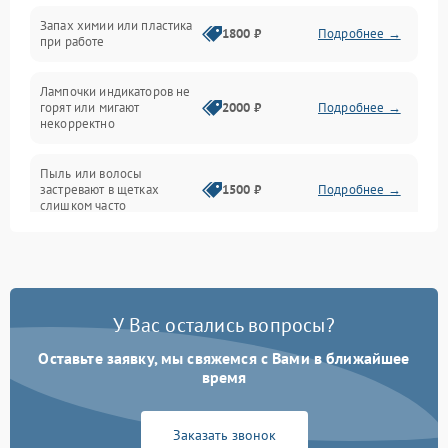
Неисправность резервуаров и систем подачи воды
Запах химии или пластика
1800 ₽
Подробнее →
при работе
Проблемы с механикой
Лампочки индикаторов не
горят или мигают
2000 ₽
Подробнее →
Батарея
некорректно
Режим работы
Пыль или волосы
застревают в щетках
1500 ₽
Подробнее →
слишком часто
Программные сбои
У Вас остались вопросы?
Оставьте заявку, мы свяжемся с Вами в ближайшее
время
Заказать звонок