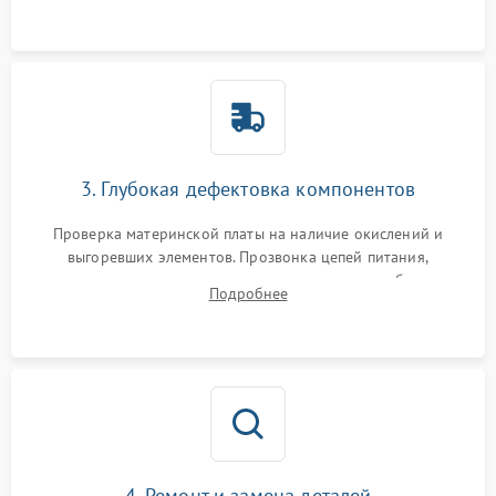
использованием сжатого воздуха и щеток.
3. Глубокая дефектовка компонентов
Проверка материнской платы на наличие окислений и
выгоревших элементов. Прозвонка цепей питания,
тестирование приводных моторов колес и турбины
Подробнее
всасывания. Оценка состояния оптических и инфракрасных
датчиков, а также механизма лазерного дальномера.
4. Ремонт и замена деталей