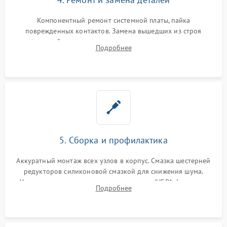
Компонентный ремонт системной платы, пайка
поврежденных контактов. Замена вышедших из строя
двигателей, изношенного аккумулятора, неисправного
Подробнее
лидара или помпы подачи воды. Восстановление шлейфов и
устранение последствий попадания влаги.
5. Сборка и профилактика
Аккуратный монтаж всех узлов в корпус. Смазка шестерней
редукторов силиконовой смазкой для снижения шума.
Установка новых расходных материалов (HEPA-фильтров,
Подробнее
микрофибры, щеток). Надежная фиксация разъемов и
проверка герметичности водяного контура.