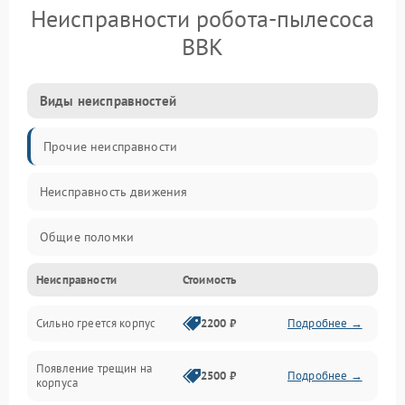
Неисправности робота-пылесоса
BBK
Виды неисправностей
Прочие неисправности
Неисправность движения
Общие поломки
Неисправности
Стоимость
Неисправность датчиков
Сильно греется корпус
2200 ₽
Подробнее →
Неисправность программного обеспечения
Появление трещин на
Проблемы с сигналом
2500 ₽
Подробнее →
корпуса