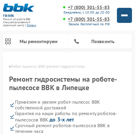
+7 (800) 301-55-83
Ежедневно, с 10:00 до 20:00
FIX-BBK
+7 (800) 301-55-83
Ремонт устройств BBK
Специализированный
Звонок бесплатный по РФ
cервисный центр г.
Липецк
Мы ремонтируем
Позвонить
пецке
Робот-пылесос BBK ремонт гидросистемы
Ремонт гидросистемы на роботе-
пылесосе BBK в Липецке
Привезем и увезем робот-пылесос BBK
собственной доставкой
Гарантия на наши работы по ремонту роботов-
до 3-х лет
пылесосов BBK
Ремонт микроволновых печей BBK
Ремонт посудомоечных машин BBK
Ремонт музыкальных центров BBK
Ремонт акустических систем BBK
Ремонт морозильных камер BBK
Срочный ремонт роботов-пылесосов BBK в
течении часа