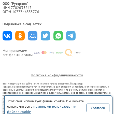
ООО "Русервис"
ИНН 7702633247
ОГРН 1077746335776
Поделиться в соц. сетях:
Мы принимаем
все формы оплаты
Политика конфиденциальности
Вся информация на сайте носит исключительно справочный характер.
Товарные знаки используются исключительно для описания устройств, в отношении которых
сервисные центры lip.bbk-fix.ru предоставляют услуги по ремонту. Услуги оказываются в
неавторизованных сервисных центрах lip.bbk-fix.ru, которые не связаны с правообладателями
товарных знаков или их официальными представителями.
Ремонт осуществляется для устройств, уже введенных в гражданский оборот в соответствии
Этот сайт использует файлы cookie. Вы можете
со статьей 1487 ГК РФ.
Использование товарных знаков не преследует цели индивидуализации услуг или введения
ознакомиться с
правилами использования
Согласен
потребителей в заблуждение, а служит для информирования о предоставляемых услугах по
файлов cookie
ремонту техники указанных брендов.