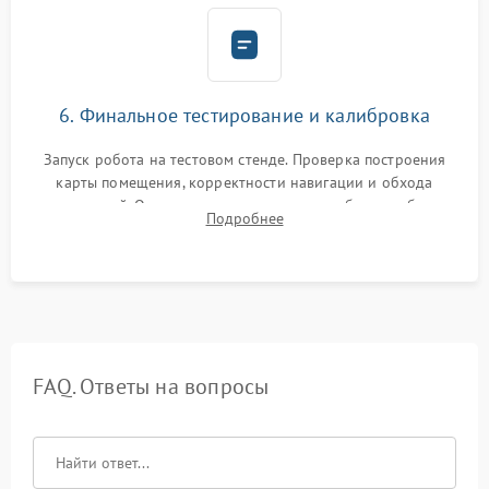
6. Финальное тестирование и калибровка
Запуск робота на тестовом стенде. Проверка построения
карты помещения, корректности навигации и обхода
препятствий. Оценка силы всасывания и работы турбины.
Подробнее
Тестирование автоматического возврата на док-станцию и
процесса зарядки.
FAQ. Ответы на вопросы