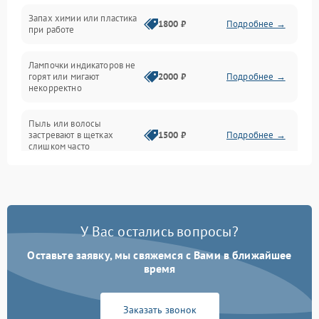
Неисправность резервуаров и систем подачи воды
Запах химии или пластика
1800 ₽
Подробнее →
при работе
Проблемы с механикой
Лампочки индикаторов не
горят или мигают
2000 ₽
Подробнее →
Батарея
некорректно
Режим работы
Пыль или волосы
застревают в щетках
1500 ₽
Подробнее →
слишком часто
Программные сбои
У Вас остались вопросы?
Оставьте заявку, мы свяжемся с Вами в ближайшее
время
Заказать звонок