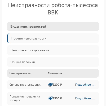
Неисправности робота-пылесоса
BBK
Виды неисправностей
Прочие неисправности
Неисправность движения
Общие поломки
Неисправности
Стоимость
Неисправность датчиков
Сильно греется корпус
2200 ₽
Подробнее →
Неисправность программного обеспечения
Появление трещин на
Проблемы с сигналом
2500 ₽
Подробнее →
корпуса