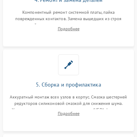
Компонентный ремонт системной платы, пайка
поврежденных контактов. Замена вышедших из строя
двигателей, изношенного аккумулятора, неисправного
Подробнее
лидара или помпы подачи воды. Восстановление шлейфов и
устранение последствий попадания влаги.
5. Сборка и профилактика
Аккуратный монтаж всех узлов в корпус. Смазка шестерней
редукторов силиконовой смазкой для снижения шума.
Установка новых расходных материалов (HEPA-фильтров,
Подробнее
микрофибры, щеток). Надежная фиксация разъемов и
проверка герметичности водяного контура.