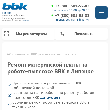
+7 (800) 301-55-83
Ежедневно, с 10:00 до 20:00
FIX-BBK
+7 (800) 301-55-83
Ремонт устройств BBK
Специализированный
Звонок бесплатный по РФ
cервисный центр г.
Липецк
Мы ремонтируем
Позвонить
пецке
Робот-пылесос BBK ремонт материнской платы
Ремонт материнской платы на
роботе-пылесосе BBK в Липецке
Привезем и увезем робот-пылесос BBK
собственной доставкой
Гарантия на наши работы по ремонту роботов-
до 3-х лет
пылесосов BBK
Ремонт микроволновых печей BBK
Ремонт посудомоечных машин BBK
Ремонт музыкальных центров BBK
Ремонт акустических систем BBK
Ремонт морозильных камер BBK
Срочный ремонт роботов-пылесосов BBK в
течении часа