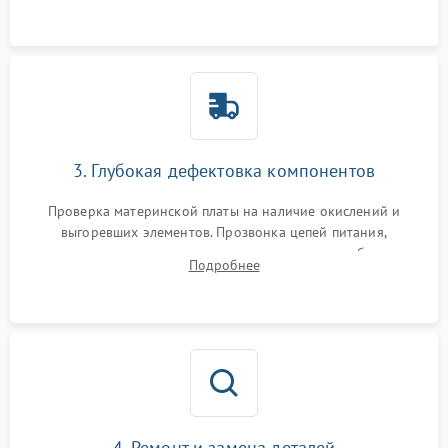
использованием сжатого воздуха и щеток.
3. Глубокая дефектовка компонентов
Проверка материнской платы на наличие окислений и
выгоревших элементов. Прозвонка цепей питания,
тестирование приводных моторов колес и турбины
Подробнее
всасывания. Оценка состояния оптических и инфракрасных
датчиков, а также механизма лазерного дальномера.
4. Ремонт и замена деталей