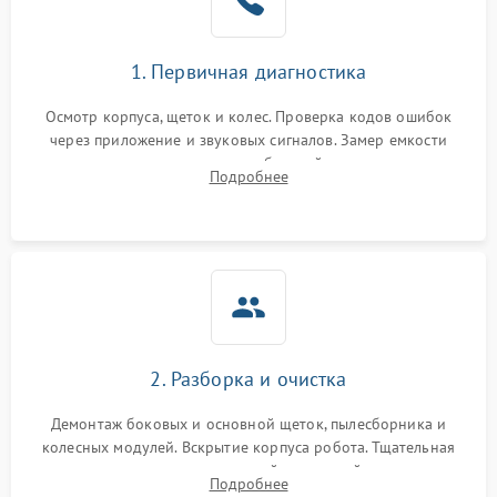
1. Первичная диагностика
Осмотр корпуса, щеток и колес. Проверка кодов ошибок
через приложение и звуковых сигналов. Замер емкости
аккумулятора и тестирование базовой станции зарядки.
Подробнее
Оценка работы лидара, бампера и датчиков падения для
локализации неисправности.
2. Разборка и очистка
Демонтаж боковых и основной щеток, пылесборника и
колесных модулей. Вскрытие корпуса робота. Тщательная
очистка внутренних полостей, шестерней и плат от
Подробнее
скопившейся пыли, волос и шерсти животных с