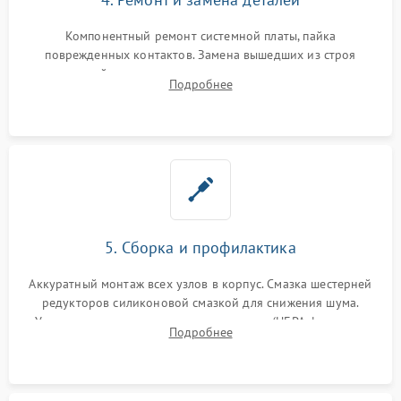
Компонентный ремонт системной платы, пайка
поврежденных контактов. Замена вышедших из строя
двигателей, изношенного аккумулятора, неисправного
Подробнее
лидара или помпы подачи воды. Восстановление шлейфов и
устранение последствий попадания влаги.
5. Сборка и профилактика
Аккуратный монтаж всех узлов в корпус. Смазка шестерней
редукторов силиконовой смазкой для снижения шума.
Установка новых расходных материалов (HEPA-фильтров,
Подробнее
микрофибры, щеток). Надежная фиксация разъемов и
проверка герметичности водяного контура.