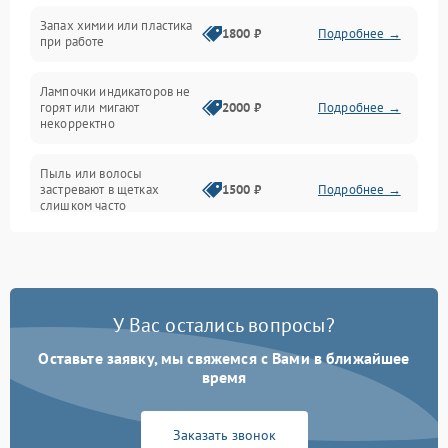
Неисправность резервуаров и систем подачи воды
Запах химии или пластика
1800 ₽
Подробнее →
при работе
Проблемы с механикой
Лампочки индикаторов не
горят или мигают
2000 ₽
Подробнее →
Батарея
некорректно
Режим работы
Пыль или волосы
застревают в щетках
1500 ₽
Подробнее →
слишком часто
Программные сбои
У Вас остались вопросы?
Оставьте заявку, мы свяжемся с Вами в ближайшее
время
Заказать звонок