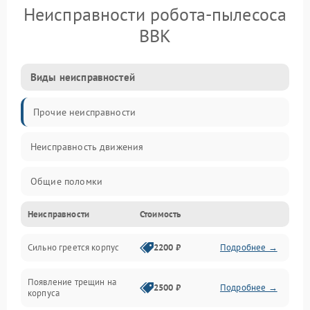
Неисправности робота-пылесоса
BBK
Виды неисправностей
Прочие неисправности
Неисправность движения
Общие поломки
Неисправности
Стоимость
Неисправность датчиков
Сильно греется корпус
2200 ₽
Подробнее →
Неисправность программного обеспечения
Появление трещин на
Проблемы с сигналом
2500 ₽
Подробнее →
корпуса