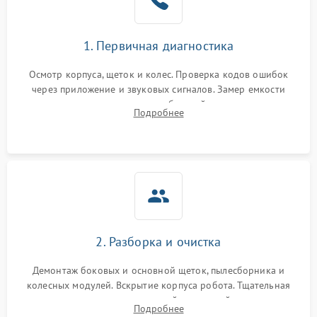
1. Первичная диагностика
Осмотр корпуса, щеток и колес. Проверка кодов ошибок
через приложение и звуковых сигналов. Замер емкости
аккумулятора и тестирование базовой станции зарядки.
Подробнее
Оценка работы лидара, бампера и датчиков падения для
локализации неисправности.
2. Разборка и очистка
Демонтаж боковых и основной щеток, пылесборника и
колесных модулей. Вскрытие корпуса робота. Тщательная
очистка внутренних полостей, шестерней и плат от
Подробнее
скопившейся пыли, волос и шерсти животных с