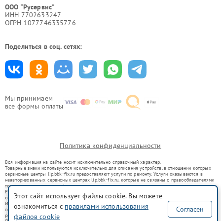
ООО "Русервис"
ИНН 7702633247
ОГРН 1077746335776
Поделиться в соц. сетях:
Мы принимаем
все формы оплаты
Политика конфиденциальности
Вся информация на сайте носит исключительно справочный характер.
Товарные знаки используются исключительно для описания устройств, в отношении которых
сервисные центры lip.bbk-fix.ru предоставляют услуги по ремонту. Услуги оказываются в
неавторизованных сервисных центрах lip.bbk-fix.ru, которые не связаны с правообладателями
товарных знаков или их официальными представителями.
Ремонт осуществляется для устройств, уже введенных в гражданский оборот в соответствии
Этот сайт использует файлы cookie. Вы можете
со статьей 1487 ГК РФ.
Использование товарных знаков не преследует цели индивидуализации услуг или введения
ознакомиться с
правилами использования
Согласен
потребителей в заблуждение, а служит для информирования о предоставляемых услугах по
файлов cookie
ремонту техники указанных брендов.