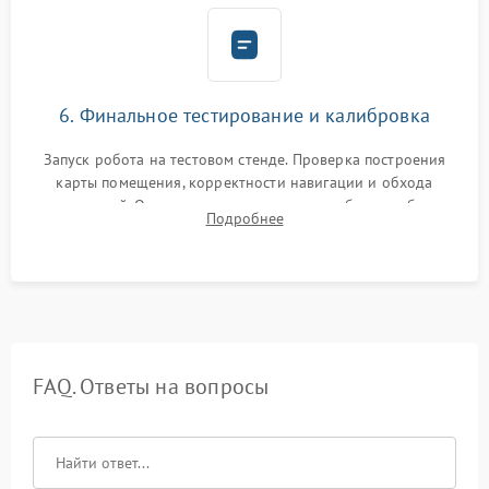
6. Финальное тестирование и калибровка
Запуск робота на тестовом стенде. Проверка построения
карты помещения, корректности навигации и обхода
препятствий. Оценка силы всасывания и работы турбины.
Подробнее
Тестирование автоматического возврата на док-станцию и
процесса зарядки.
FAQ. Ответы на вопросы