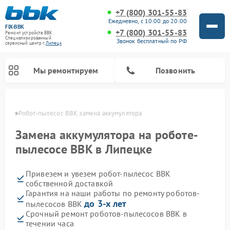
+7 (800) 301-55-83
Ежедневно, с 10:00 до 20:00
FIX-BBK
+7 (800) 301-55-83
Ремонт устройств BBK
Специализированный
Звонок бесплатный по РФ
cервисный центр г.
Липецк
Мы ремонтируем
Позвонить
пецке
Робот-пылесос BBK замена аккумулятора
Замена аккумулятора на роботе-
пылесосе BBK в Липецке
Привезем и увезем робот-пылесос BBK
собственной доставкой
Гарантия на наши работы по ремонту роботов-
до 3-х лет
пылесосов BBK
Ремонт микроволновых печей BBK
Ремонт посудомоечных машин BBK
Ремонт музыкальных центров BBK
Ремонт акустических систем BBK
Ремонт морозильных камер BBK
Срочный ремонт роботов-пылесосов BBK в
течении часа