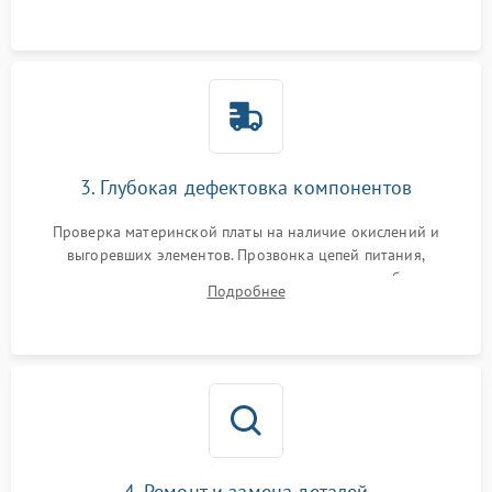
использованием сжатого воздуха и щеток.
3. Глубокая дефектовка компонентов
Проверка материнской платы на наличие окислений и
выгоревших элементов. Прозвонка цепей питания,
тестирование приводных моторов колес и турбины
Подробнее
всасывания. Оценка состояния оптических и инфракрасных
датчиков, а также механизма лазерного дальномера.
4. Ремонт и замена деталей